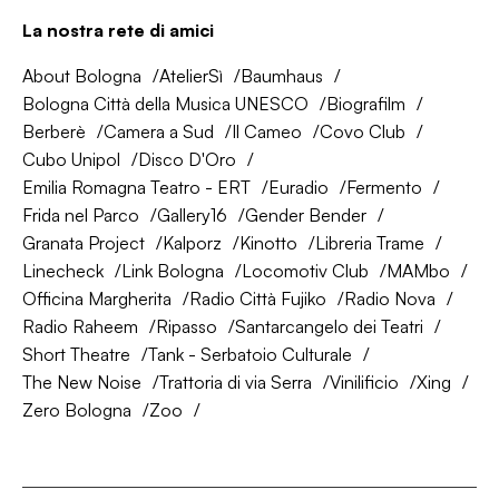
La nostra rete di amici
About Bologna
AtelierSì
Baumhaus
Bologna Città della Musica UNESCO
Biografilm
Berberè
Camera a Sud
Il Cameo
Covo Club
Cubo Unipol
Disco D'Oro
Emilia Romagna Teatro - ERT
Euradio
Fermento
Frida nel Parco
Gallery16
Gender Bender
Granata Project
Kalporz
Kinotto
Libreria Trame
Linecheck
Link Bologna
Locomotiv Club
MAMbo
Officina Margherita
Radio Città Fujiko
Radio Nova
Radio Raheem
Ripasso
Santarcangelo dei Teatri
Short Theatre
Tank - Serbatoio Culturale
The New Noise
Trattoria di via Serra
Vinilificio
Xing
Zero Bologna
Zoo