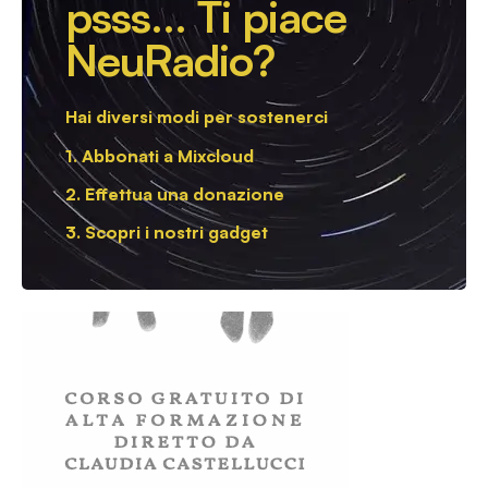
psss...
Ti piace
NeuRadio?
Hai diversi modi per sostenerci
1. Abbonati a Mixcloud
2. Effettua una donazione
3. Scopri i nostri gadget