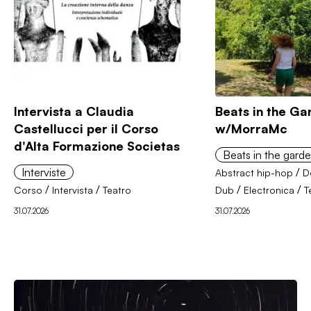
cura di serena e.kippenbergen
21:00
Museek:Response (replica)
Dentro la scena elettronica con Albi Bello
22:00
Almost Black (replica)
Black music e derivati con Hancy
Intervista a Claudia
Beats in the G
Castellucci per il Corso
w/MorraMc
d'Alta Formazione Societas
Beats in the gard
Interviste
/
Abstract hip-hop
D
/
/
/
/
Corso
Intervista
Teatro
Dub
Electronica
T
31.07.2026
31.07.2026