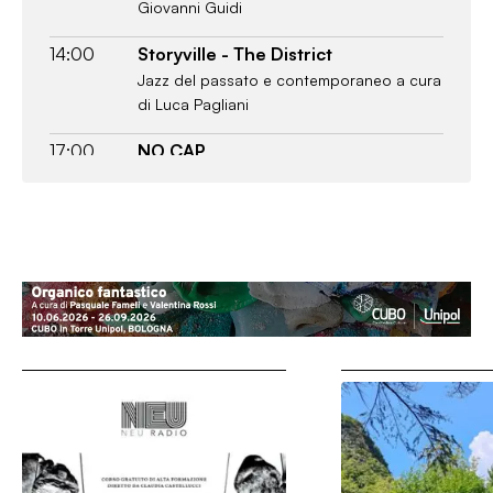
Giovanni Guidi
14:00
Storyville - The District
Jazz del passato e contemporaneo a cura
di Luca Pagliani
17:00
NO CAP
Nuove uscite hip hop e tra a cura di
Malcolm Simoni
18:00
2 Or Die
Storie e retroscena che si celano dietro al
temuto secondo disco a cura di Zamp
19:00
Astro Black
Pharaoh Mystic Sound in Outer Space w/
S.Faraone
20:00
Canea
Suoni, tellurici e dissonanti, un’oscurità
che bussa alla bocca dello stomaco a