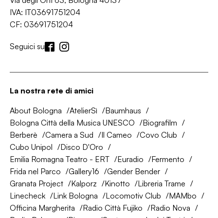
Via degli Orti 63, Bologna 40137
IVA: IT03691751204
CF: 03691751204
Seguici su
La nostra rete di amici
About Bologna
AtelierSì
Baumhaus
Bologna Città della Musica UNESCO
Biografilm
Berberè
Camera a Sud
Il Cameo
Covo Club
Cubo Unipol
Disco D'Oro
Emilia Romagna Teatro - ERT
Euradio
Fermento
Frida nel Parco
Gallery16
Gender Bender
Granata Project
Kalporz
Kinotto
Libreria Trame
Linecheck
Link Bologna
Locomotiv Club
MAMbo
Officina Margherita
Radio Città Fujiko
Radio Nova