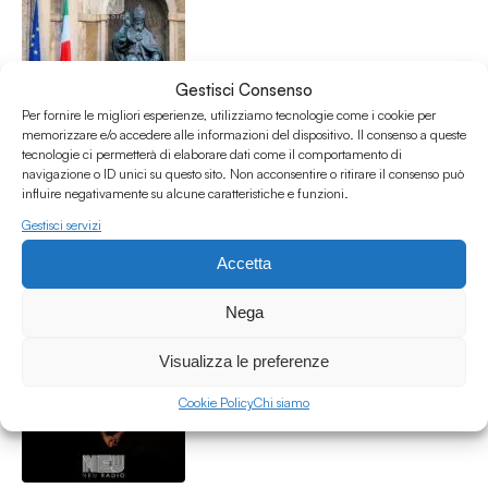
Gestisci Consenso
Per fornire le migliori esperienze, utilizziamo tecnologie come i cookie per
memorizzare e/o accedere alle informazioni del dispositivo. Il consenso a queste
tecnologie ci permetterà di elaborare dati come il comportamento di
Daria Bonfietti per "La Memoria Non Si Archivia" 46°
navigazione o ID unici su questo sito. Non acconsentire o ritirare il consenso può
anniversario della Strage di Ustica
influire negativamente su alcune caratteristiche e funzioni.
Interviste
Gestisci servizi
Cultura
/
Intervista
/
Ustica
Accetta
30.06.26
Nega
Visualizza le preferenze
Cookie Policy
Chi siamo