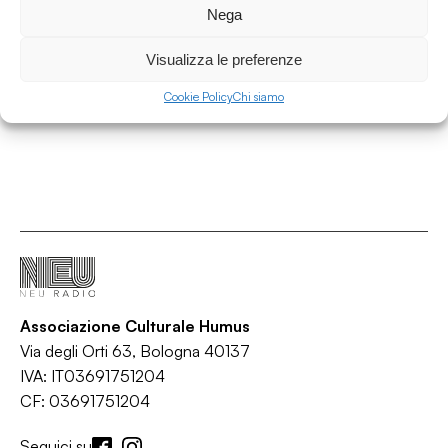
Seed
Nega
/
/
/
Broken beats
Cosmic
Downtempo
Electronic
Visualizza le preferenze
Cookie Policy
Chi siamo
Associazione Culturale Humus
Via degli Orti 63, Bologna 40137
IVA: IT03691751204
CF: 03691751204
Seguici su