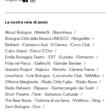
La nostra rete di amici
About Bologna
AtelierSì
Baumhaus
Bologna Città della Musica UNESCO
Biografilm
Berberè
Camera a Sud
Il Cameo
Covo Club
Cubo Unipol
Disco D'Oro
Emilia Romagna Teatro - ERT
Euradio
Fermento
Frida nel Parco
Gallery16
Gender Bender
Granata Project
Kalporz
Kinotto
Libreria Trame
Linecheck
Link Bologna
Locomotiv Club
MAMbo
Officina Margherita
Radio Città Fujiko
Radio Nova
Radio Raheem
Ripasso
Santarcangelo dei Teatri
Short Theatre
Tank - Serbatoio Culturale
The New Noise
Trattoria di via Serra
Vinilificio
Xing
Zero Bologna
Zoo