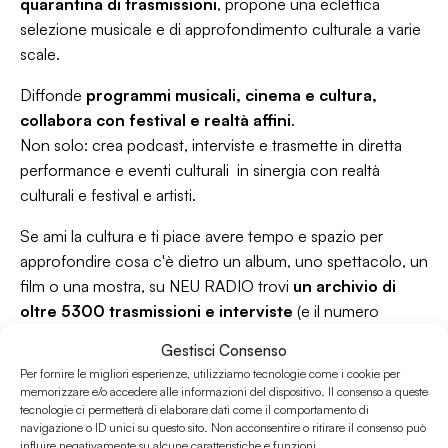
quarantina di trasmissioni
, propone una eclettica
selezione musicale e di approfondimento culturale a varie
scale.
Diffonde
programmi musicali, cinema e cultura,
collabora con festival e realtà affini
.
Non solo: crea podcast, interviste e trasmette in diretta
performance e eventi culturali in sinergia con realtà
culturali e festival e artisti.
Se ami la cultura e ti piace avere tempo e spazio per
approfondire cosa c'è dietro un album, uno spettacolo, un
film o una mostra, su NEU RADIO trovi
un archivio di
oltre 5300 trasmissioni e interviste
(e il numero
cresce ogni giorno!), disponibili gratuitamente per
Gestisci Consenso
chiunque in qualunque momento.
Per fornire le migliori esperienze, utilizziamo tecnologie come i cookie per
memorizzare e/o accedere alle informazioni del dispositivo. Il consenso a queste
Vuoi aggiornamenti sulle prossime attività della radio?
tecnologie ci permetterà di elaborare dati come il comportamento di
Lascia i tuoi contatti qui
navigazione o ID unici su questo sito. Non acconsentire o ritirare il consenso può
influire negativamente su alcune caratteristiche e funzioni.