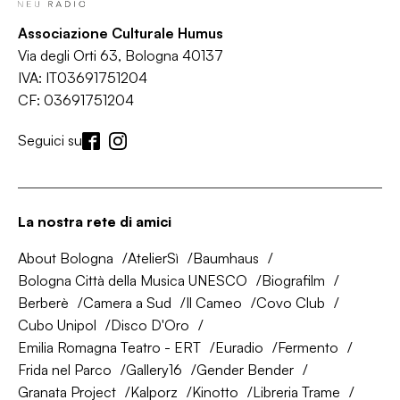
Associazione Culturale Humus
Via degli Orti 63, Bologna 40137
IVA: IT03691751204
CF: 03691751204
Seguici su
La nostra rete di amici
About Bologna
AtelierSì
Baumhaus
Bologna Città della Musica UNESCO
Biografilm
Berberè
Camera a Sud
Il Cameo
Covo Club
Cubo Unipol
Disco D'Oro
Emilia Romagna Teatro - ERT
Euradio
Fermento
Frida nel Parco
Gallery16
Gender Bender
Granata Project
Kalporz
Kinotto
Libreria Trame