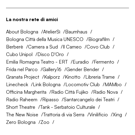
La nostra rete di amici
About Bologna
AtelierSì
Baumhaus
Bologna Città della Musica UNESCO
Biografilm
Berberè
Camera a Sud
Il Cameo
Covo Club
Cubo Unipol
Disco D'Oro
Emilia Romagna Teatro - ERT
Euradio
Fermento
Frida nel Parco
Gallery16
Gender Bender
Granata Project
Kalporz
Kinotto
Libreria Trame
Linecheck
Link Bologna
Locomotiv Club
MAMbo
Officina Margherita
Radio Città Fujiko
Radio Nova
Radio Raheem
Ripasso
Santarcangelo dei Teatri
Short Theatre
Tank - Serbatoio Culturale
The New Noise
Trattoria di via Serra
Vinilificio
Xing
Zero Bologna
Zoo