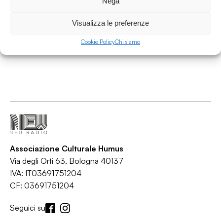
Nega
Zero Consiglia
/
/
/
/
Concerti
Cultura
Eventi
Lifestyle
Teatro
Visualizza le preferenze
Cookie Policy
Chi siamo
Associazione Culturale Humus
Via degli Orti 63, Bologna 40137
IVA: IT03691751204
CF: 03691751204
Seguici su