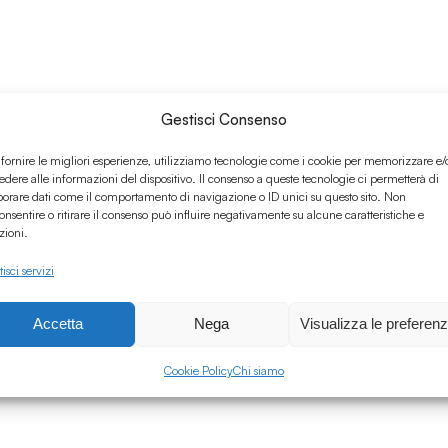
Gestisci Consenso
 fornire le migliori esperienze, utilizziamo tecnologie come i cookie per memorizzare e/
edere alle informazioni del dispositivo. Il consenso a queste tecnologie ci permetterà di
borare dati come il comportamento di navigazione o ID unici su questo sito. Non
onsentire o ritirare il consenso può influire negativamente su alcune caratteristiche e
zioni.
isci servizi
Accetta
Nega
Visualizza le preferen
Cookie Policy
Chi siamo