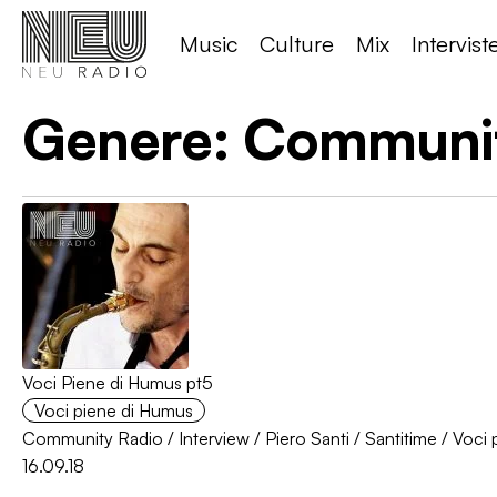
Music
Culture
Mix
Intervist
Genere:
Communit
Voci Piene di Humus pt5
Voci piene di Humus
Community Radio
/
Interview
/
Piero Santi
/
Santitime
/
Voci 
16.09.18