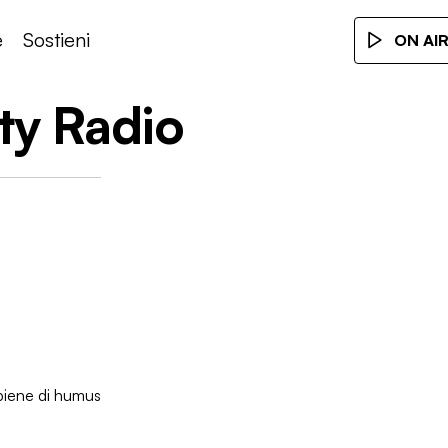
e
Sostieni
ON AI
y Radio
piene di humus