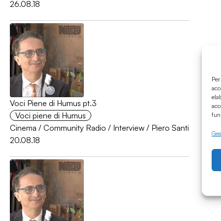
26.08.18
Per
acc
ela
Voci Piene di Humus pt.3
acc
Voci piene di Humus
fun
Cinema
/
Community Radio
/
Interview
/
Piero Santi
Gest
20.08.18