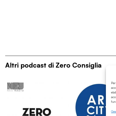
Altri podcast di
Zero Consiglia
Per
acc
ela
acc
fun
Gest