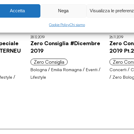
Accetta
Nega
Visualizza le preferen
Cookie Policy
Chi siamo
28.12.2019
26.11.2019
peciale
Zero Consiglia #Dicembre
Zero Con
INTERNEU
2019
2019 Pt.
Zero Consiglia
Zero Cons
/
/
/
/
Bologna
Emilia Romagna
Eventi
Concerti
C
/
/
ifestyle
Lifestyle
Zero Bolo