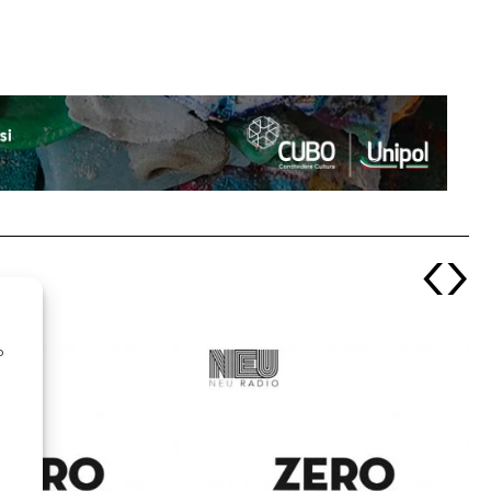
‹
›
o