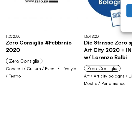
11.02.2020
13.01.2020
Zero Consiglia #Febbraio
Die Strasse Zero s
2020
Art City 2020 + 
w/ Lorenzo Balbi
Zero Consiglia
/
/
/
Zero Consiglia
Concerti
Cultura
Eventi
Lifestyle
/
/
/
Teatro
Art
Art city bologna
L
/
Mostre
Performance