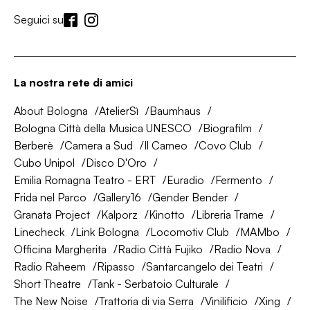
Seguici su
La nostra rete di amici
About Bologna
AtelierSì
Baumhaus
Bologna Città della Musica UNESCO
Biografilm
Berberè
Camera a Sud
Il Cameo
Covo Club
Cubo Unipol
Disco D'Oro
Emilia Romagna Teatro - ERT
Euradio
Fermento
Frida nel Parco
Gallery16
Gender Bender
Granata Project
Kalporz
Kinotto
Libreria Trame
Linecheck
Link Bologna
Locomotiv Club
MAMbo
Officina Margherita
Radio Città Fujiko
Radio Nova
Radio Raheem
Ripasso
Santarcangelo dei Teatri
Short Theatre
Tank - Serbatoio Culturale
The New Noise
Trattoria di via Serra
Vinilificio
Xing