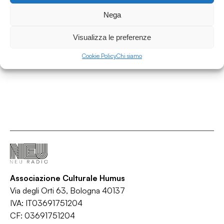
Nega
11.02.2020
Zero Consiglia #Febbraio 2020
Visualizza le preferenze
Zero Consiglia
/
/
/
/
Cookie Policy
Chi siamo
Concerti
Cultura
Eventi
Lifestyle
Teatro
Associazione Culturale Humus
Via degli Orti 63, Bologna 40137
IVA: IT03691751204
CF: 03691751204