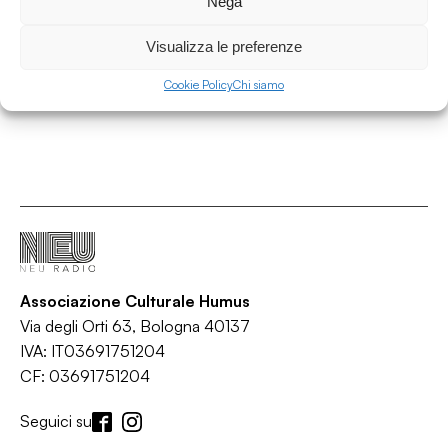
Nega
Zero Consiglia
/
/
/
/
Concerti
Cultura
Eventi
Lifestyle
Teatro
Visualizza le preferenze
Cookie Policy
Chi siamo
Associazione Culturale Humus
Via degli Orti 63, Bologna 40137
IVA: IT03691751204
CF: 03691751204
Seguici su