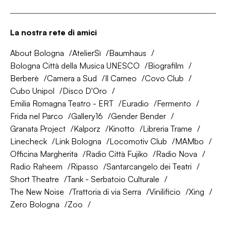
La nostra rete di amici
About Bologna
AtelierSì
Baumhaus
Bologna Città della Musica UNESCO
Biografilm
Berberè
Camera a Sud
Il Cameo
Covo Club
Cubo Unipol
Disco D'Oro
Emilia Romagna Teatro - ERT
Euradio
Fermento
Frida nel Parco
Gallery16
Gender Bender
Granata Project
Kalporz
Kinotto
Libreria Trame
Linecheck
Link Bologna
Locomotiv Club
MAMbo
Officina Margherita
Radio Città Fujiko
Radio Nova
Radio Raheem
Ripasso
Santarcangelo dei Teatri
Short Theatre
Tank - Serbatoio Culturale
The New Noise
Trattoria di via Serra
Vinilificio
Xing
Zero Bologna
Zoo