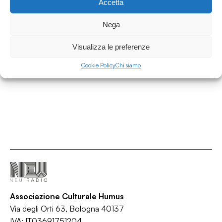
Accetta
30.11.2022
Nega
Die Straßenzeitung speciale chA((R))T_with
Matteo Attruia
Visualizza le preferenze
Die Straßenzeitung
Cookie Policy
Chi siamo
/
/
/
Arte
Artist Interview
Cultura
Intervista
Associazione Culturale Humus
Via degli Orti 63, Bologna 40137
IVA: IT03691751204