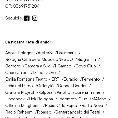
CF: 03691751204
Seguici su
La nostra rete di amici
About Bologna
AtelierSì
Baumhaus
Bologna Città della Musica UNESCO
Biografilm
Berberè
Camera a Sud
Il Cameo
Covo Club
Cubo Unipol
Disco D'Oro
Emilia Romagna Teatro - ERT
Euradio
Fermento
Frida nel Parco
Gallery16
Gender Bender
Granata Project
Kalporz
Kinotto
Libreria Trame
Linecheck
Link Bologna
Locomotiv Club
MAMbo
Officina Margherita
Radio Città Fujiko
Radio Nova
Radio Raheem
Ripasso
Santarcangelo dei Teatri