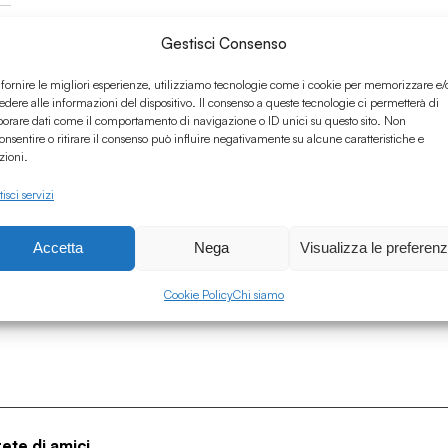
Gestisci Consenso
 fornire le migliori esperienze, utilizziamo tecnologie come i cookie per memorizzare e/
edere alle informazioni del dispositivo. Il consenso a queste tecnologie ci permetterà di
borare dati come il comportamento di navigazione o ID unici su questo sito. Non
onsentire o ritirare il consenso può influire negativamente su alcune caratteristiche e
zioni.
isci servizi
ra
Accetta
Nega
Visualizza le preferen
Cookie Policy
Chi siamo
rete di amici