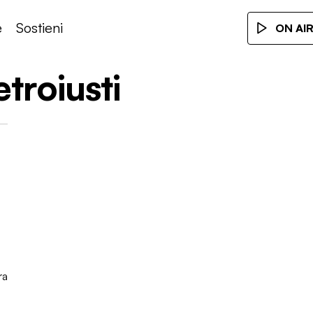
e
Sostieni
ON AI
troiusti
ra