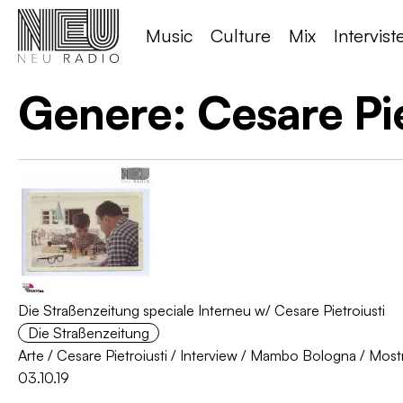
Music
Culture
Mix
Intervist
Genere:
Cesare Pie
Die Straßenzeitung speciale Interneu w/ Cesare Pietroiusti
Die Straßenzeitung
Arte
/
Cesare Pietroiusti
/
Interview
/
Mambo Bologna
/
Most
03.10.19