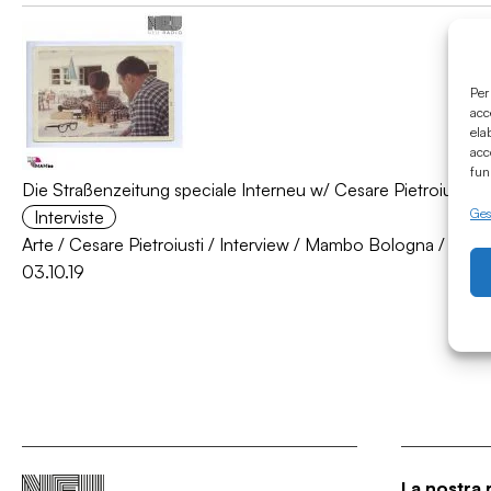
Per
acc
ela
acc
fun
Die Straßenzeitung speciale Interneu w/ Cesare Pietroiusti
Gest
Interviste
Arte
/
Cesare Pietroiusti
/
Interview
/
Mambo Bologna
/
Most
03.10.19
La nostra 