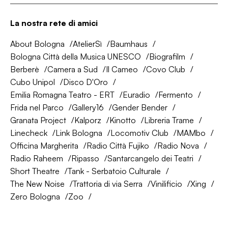
La nostra rete di amici
About Bologna
AtelierSì
Baumhaus
Bologna Città della Musica UNESCO
Biografilm
Berberè
Camera a Sud
Il Cameo
Covo Club
Cubo Unipol
Disco D'Oro
Emilia Romagna Teatro - ERT
Euradio
Fermento
Frida nel Parco
Gallery16
Gender Bender
Granata Project
Kalporz
Kinotto
Libreria Trame
Linecheck
Link Bologna
Locomotiv Club
MAMbo
Officina Margherita
Radio Città Fujiko
Radio Nova
Radio Raheem
Ripasso
Santarcangelo dei Teatri
Short Theatre
Tank - Serbatoio Culturale
The New Noise
Trattoria di via Serra
Vinilificio
Xing
Zero Bologna
Zoo