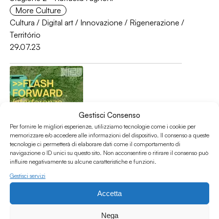
More Culture
Cultura
/
Digital art
/
Innovazione
/
Rigenerazione
/
Território
29.07.23
Gestisci Consenso
Per fornire le migliori esperienze, utilizziamo tecnologie come i cookie per
memorizzare e/o accedere alle informazioni del dispositivo. Il consenso a queste
tecnologie ci permetterà di elaborare dati come il comportamento di
Flash Forward - Interferenze culturali dal futuro #6
navigazione o ID unici su questo sito. Non acconsentire o ritirare il consenso può
Flash Forward
influire negativamente su alcune caratteristiche e funzioni.
Art
/
Digital art
/
Europe
/
Interview
/
Science
Gestisci servizi
29.11.21
Accetta
Nega