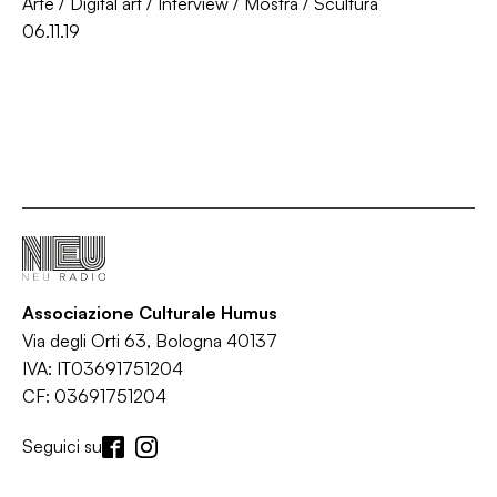
Arte
/
Digital art
/
Interview
/
Mostra
/
Scultura
06.11.19
Associazione Culturale Humus
Via degli Orti 63, Bologna 40137
IVA: IT03691751204
CF: 03691751204
Seguici su