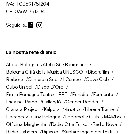
IVA: IT03691751204
CF: 03691751204
Seguici su
La nostra rete di amici
About Bologna
AtelierSì
Baumhaus
Bologna Città della Musica UNESCO
Biografilm
Berberè
Camera a Sud
Il Cameo
Covo Club
Cubo Unipol
Disco D'Oro
Emilia Romagna Teatro - ERT
Euradio
Fermento
Frida nel Parco
Gallery16
Gender Bender
Granata Project
Kalporz
Kinotto
Libreria Trame
Linecheck
Link Bologna
Locomotiv Club
MAMbo
Officina Margherita
Radio Città Fujiko
Radio Nova
Radio Raheem
Ripasso
Santarcangelo dei Teatri