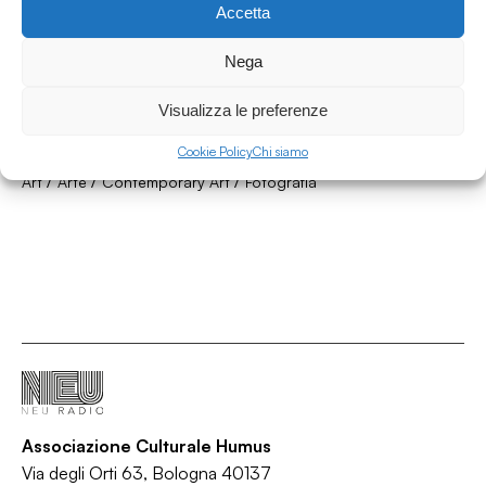
Accetta
Nega
20.07.2022
Die Straßenzeitung speciale chA((R))T_with
Visualizza le preferenze
Yara Piras
Cookie Policy
Chi siamo
Die Straßenzeitung
/
/
/
Art
Arte
Contemporary Art
Fotografía
Associazione Culturale Humus
Via degli Orti 63, Bologna 40137