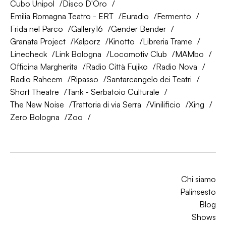
Cubo Unipol
Disco D'Oro
Emilia Romagna Teatro - ERT
Euradio
Fermento
Frida nel Parco
Gallery16
Gender Bender
Granata Project
Kalporz
Kinotto
Libreria Trame
Linecheck
Link Bologna
Locomotiv Club
MAMbo
Officina Margherita
Radio Città Fujiko
Radio Nova
Radio Raheem
Ripasso
Santarcangelo dei Teatri
Short Theatre
Tank - Serbatoio Culturale
The New Noise
Trattoria di via Serra
Vinilificio
Xing
Zero Bologna
Zoo
Chi siamo
Palinsesto
Blog
Shows