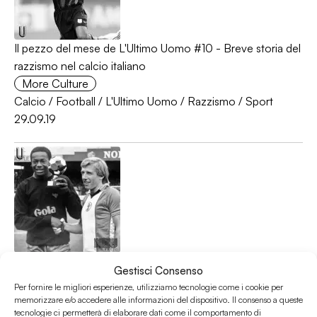
Il pezzo del mese de L'Ultimo Uomo #10 - Breve storia del
razzismo nel calcio italiano
More Culture
Calcio
/
Football
/
L'Ultimo Uomo
/
Razzismo
/
Sport
29.09.19
Il pezzo del mese de L'Ultimo Uomo #9 - Omofobia,
Gestisci Consenso
razzismo e conflitti di genere nel calcio inglese
Per fornire le migliori esperienze, utilizziamo tecnologie come i cookie per
L'Ultimo Uomo
memorizzare e/o accedere alle informazioni del dispositivo. Il consenso a queste
tecnologie ci permetterà di elaborare dati come il comportamento di
Calcio
/
Football
/
Omofobia
/
Razzismo
/
Sport