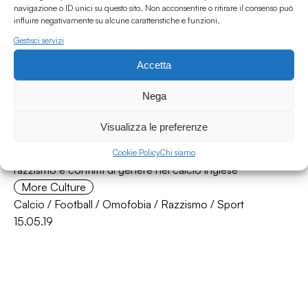
navigazione o ID unici su questo sito. Non acconsentire o ritirare il consenso può
15.05.19
influire negativamente su alcune caratteristiche e funzioni.
Gestisci servizi
Accetta
Nega
Visualizza le preferenze
Il pezzo del mese de L'Ultimo Uomo #9 - Omofobia,
Cookie Policy
Chi siamo
razzismo e conflitti di genere nel calcio inglese
More Culture
Calcio
/
Football
/
Omofobia
/
Razzismo
/
Sport
15.05.19