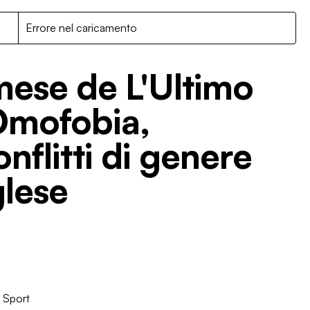
R
Errore nel caricamento
 mese de L'Ultimo
Omofobia,
nflitti di genere
glese
/
Sport