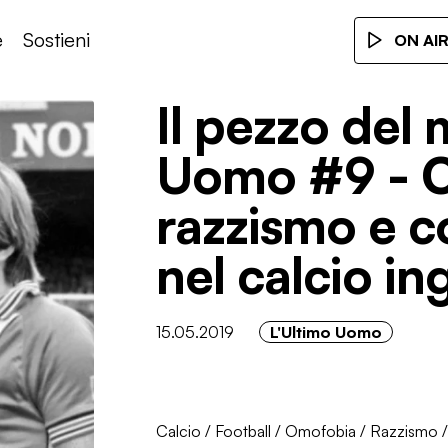
e
Sostieni
ON AI
Il pezzo del
Uomo #9 - 
razzismo e co
nel calcio in
15.05.2019
L'Ultimo Uomo
Calcio
/
Football
/
Omofobia
/
Razzismo