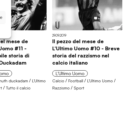
ze
29.09.2019
del mese de
Il pezzo del mese de
 Uomo #11 -
L'Ultimo Uomo #10 - Breve
ile storia di
storia del razzismo nel
 Duckadam
calcio italiano
 Uomo
L'Ultimo Uomo
/
/
/
/
muth duckadam
L'Ultimo
Calcio
Football
L'Ultimo Uomo
/
/
t
Tutto il calcio
Razzismo
Sport