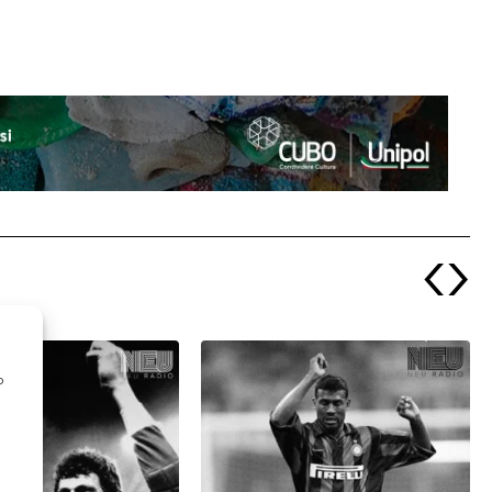
‹
›
o