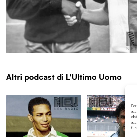
Altri podcast di
L'Ultimo Uomo
Per
acc
ela
acc
fun