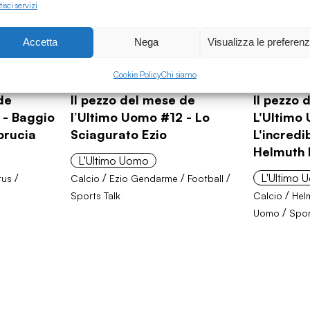
isci servizi
Accetta
Nega
Visualizza le preferen
Cookie Policy
Chi siamo
11.04.2020
21.12.2019
de
Il pezzo del mese de
Il pezzo 
 - Baggio
l’Ultimo Uomo #12 - Lo
L'Ultimo
 brucia
Sciagurato Ezio
L'incredib
Helmuth
L'Ultimo Uomo
/
/
/
/
L'Ultimo
tus
Calcio
Ezio Gendarme
Football
/
Sports Talk
Calcio
Hel
/
Uomo
Spor