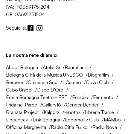
IVA: IT03691751204
CF: 03691751204
Seguici su
La nostra rete di amici
About Bologna
AtelierSì
Baumhaus
Bologna Città della Musica UNESCO
Biografilm
Berberè
Camera a Sud
Il Cameo
Covo Club
Cubo Unipol
Disco D'Oro
Emilia Romagna Teatro - ERT
Euradio
Fermento
Frida nel Parco
Gallery16
Gender Bender
Granata Project
Kalporz
Kinotto
Libreria Trame
Linecheck
Link Bologna
Locomotiv Club
MAMbo
Officina Margherita
Radio Città Fujiko
Radio Nova