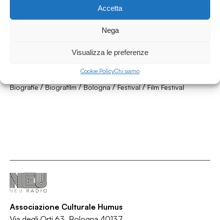
Accetta
Nega
12.06.2026
Biografilm Festival 2026 - XXII Edizione -
Visualizza le preferenze
puntata 2
Cookie Policy
Chi siamo
More Culture
/
/
/
/
Biografie
Biografilm
Bologna
Festival
Film Festival
Associazione Culturale Humus
Via degli Orti 63, Bologna 40137