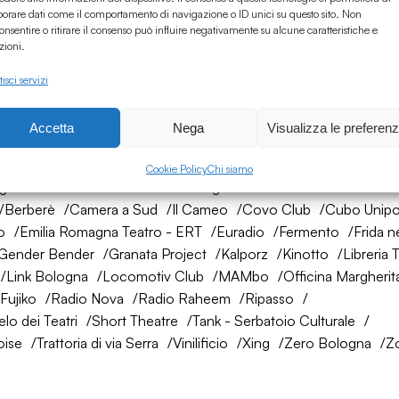
borare dati come il comportamento di navigazione o ID unici su questo sito. Non
onsentire o ritirare il consenso può influire negativamente su alcune caratteristiche e
zioni.
isci servizi
Accetta
Nega
Visualizza le preferen
rete di amici
Cookie Policy
Chi siamo
ogna
AtelierSì
Baumhaus
Bologna Città della Musica UNES
Berberè
Camera a Sud
Il Cameo
Covo Club
Cubo Unipo
o
Emilia Romagna Teatro - ERT
Euradio
Fermento
Frida n
Gender Bender
Granata Project
Kalporz
Kinotto
Libreria 
Link Bologna
Locomotiv Club
MAMbo
Officina Margherit
Fujiko
Radio Nova
Radio Raheem
Ripasso
lo dei Teatri
Short Theatre
Tank - Serbatoio Culturale
oise
Trattoria di via Serra
Vinilificio
Xing
Zero Bologna
Z