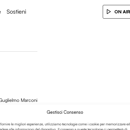
e
Sostieni
ON AI
di Guglielmo Marconi
Gestisci Consenso
 fornire le migliori esperienze, utilizziamo tecnologie come i cookie per memorizzare e/
edere alle informazioni del dispositivo. Il consenso a queste tecnologie ci permetterà di