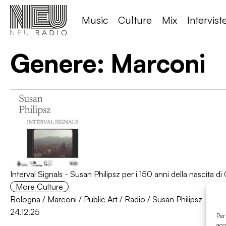
Music
Culture
Mix
Intervist
Genere:
Marconi
Interval Signals - Susan Philipsz per i 150 anni della nascita 
More Culture
Bologna
/
Marconi
/
Public Art
/
Radio
/
Susan Philipsz
24.12.25
Per
acc