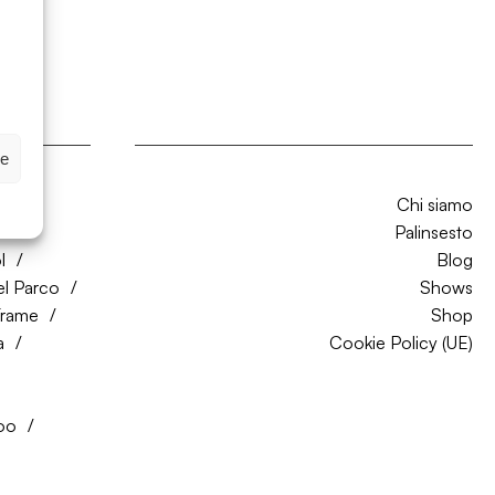
ze
Chi siamo
CO
Palinsesto
l
Blog
el Parco
Shows
Trame
Shop
a
Cookie Policy (UE)
oo