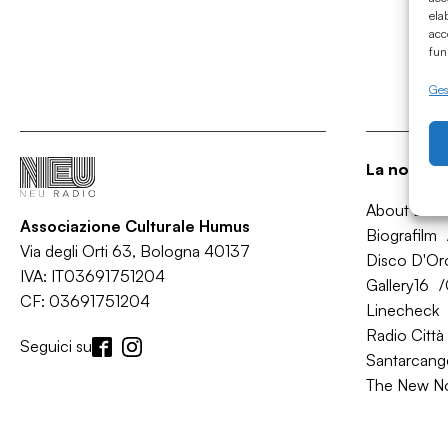
ela
acc
fun
Gest
La nostra 
About Bol
Associazione Culturale Humus
Biografilm
Via degli Orti 63, Bologna 40137
Disco D'Or
IVA: IT03691751204
Gallery16
CF: 03691751204
Linecheck
Radio Città 
Seguici su
Santarcange
The New N