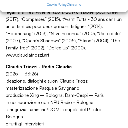
iconici si segnalano, oltre i diversi episodi performativi
Cookie Policy
Chi siamo
legati alla “Tesi Vivente” (2011>2019), “Habiter pour Créer”
(2017), “Comparses” (2015), “Avanti Tutta - 30 ans dans un
an et tant pis pour ceux qui sont fatigués “(2014),
“Boomerang” (2013), “Ni vu ni connu” (2010), “Up to date”
(2007), “Opera’s Shadows” (2005), “Stand” (2004), “The
Family Tree” (2002), “Dolled Up” (2000).
www.claudiatriozzi.art
Claudia Triozzi - Radio Claudia
(2025 – 33:26)
ideazione, dialoghi e suoni Claudia Triozzi
masterizzazione Pasquale Savignano
produzione Xing – Bologna, Dam-Cespi – Paris
in collaborazione con NEU Radio - Bologna
si ringrazia Laminarie/DOM la cupola del Pilastro –
Bologna
e tutti gli intervistati