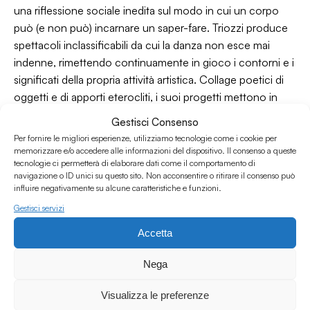
una riflessione sociale inedita sul modo in cui un corpo
può (e non può) incarnare un saper-fare. Triozzi produce
spettacoli inclassificabili da cui la danza non esce mai
indenne, rimettendo continuamente in gioco i contorni e i
significati della propria attività artistica. Collage poetici di
oggetti e di apporti eterocliti, i suoi progetti mettono in
questione lo spazio della rappresentazione e
Gestisci Consenso
decostruiscono le modalità d'interpretazione del
Per fornire le migliori esperienze, utilizziamo tecnologie come i cookie per
danzatore. Triozzi esplora anche la voce passando dalla
memorizzare e/o accedere alle informazioni del dispositivo. Il consenso a queste
tecnologie ci permetterà di elaborare dati come il comportamento di
scrittura di testi e canzoni, e sviluppando sonorità e un
navigazione o ID unici su questo sito. Non acconsentire o ritirare il consenso può
vocabolario lirico-rumorista, con riferimenti che spaziano
influire negativamente su alcune caratteristiche e funzioni.
dal cinema al teatro alla radiofonia. Il suo lavoro si articola
Gestisci servizi
sia sulla scena che con installazioni e video. Ha presentato
Accetta
i suoi spettacoli In Europa, USA, Corea e Giappone. A
partire da un invito del Musée de la Danse di Rennes, ha
Nega
condotto per 10 anni il progetto Pour une thèse vivante in
cui far precipitare le proprie esperienze di scena e vita e le
Visualizza le preferenze
riflessioni sulla scrittura d'artista. Tra gli spettacoli più