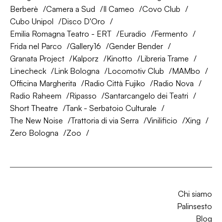
Berberè
Camera a Sud
Il Cameo
Covo Club
Cubo Unipol
Disco D'Oro
Emilia Romagna Teatro - ERT
Euradio
Fermento
Frida nel Parco
Gallery16
Gender Bender
Granata Project
Kalporz
Kinotto
Libreria Trame
Linecheck
Link Bologna
Locomotiv Club
MAMbo
Officina Margherita
Radio Città Fujiko
Radio Nova
Radio Raheem
Ripasso
Santarcangelo dei Teatri
Short Theatre
Tank - Serbatoio Culturale
The New Noise
Trattoria di via Serra
Vinilificio
Xing
Zero Bologna
Zoo
Chi siamo
Palinsesto
Blog