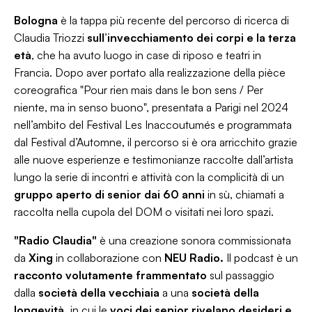
Bologna
è la tappa più recente del percorso di ricerca di
Claudia Triozzi
sull’invecchiamento dei corpi e la terza
età
, che ha avuto luogo in case di riposo e teatri in
Francia. Dopo aver portato alla realizzazione della pièce
coreografica "Pour rien mais dans le bon sens / Per
niente, ma in senso buono", presentata a Parigi nel 2024
nell’ambito del Festival Les Inaccoutumés e programmata
dal Festival d’Automne, il percorso si è ora arricchito grazie
alle nuove esperienze e testimonianze raccolte dall’artista
lungo la serie di incontri e attività con la complicità di un
gruppo
aperto di senior dai 60 anni
in sù, chiamati a
raccolta nella cupola del DOM o visitati nei loro spazi.
"Radio Claudia"
è una creazione sonora commissionata
da
Xing
in collaborazione con
NEU Radio.
Il podcast è un
racconto volutamente frammentato
sul passaggio
dalla
società della vecchiaia
a una
società della
longevità,
in cui le
voci dei senior
rivelano desideri e