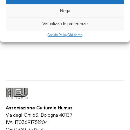
01.07.2026
Nega
Area Contaminata #232 w/ Alberto Simoni
Area Contaminata
Visualizza le preferenze
/
/
/
Ambient
IDM
Synth-pop
Techno
Cookie Policy
Chi siamo
Associazione Culturale Humus
Via degli Orti 63, Bologna 40137
IVA: IT03691751204
CF: 03691751204