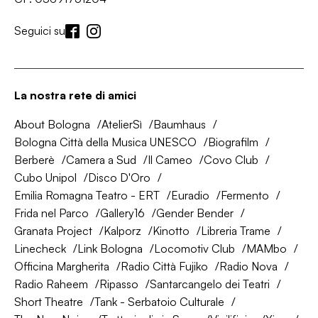
Seguici su
La nostra rete di amici
About Bologna
AtelierSì
Baumhaus
Bologna Città della Musica UNESCO
Biografilm
Berberè
Camera a Sud
Il Cameo
Covo Club
Cubo Unipol
Disco D'Oro
Emilia Romagna Teatro - ERT
Euradio
Fermento
Frida nel Parco
Gallery16
Gender Bender
Granata Project
Kalporz
Kinotto
Libreria Trame
Linecheck
Link Bologna
Locomotiv Club
MAMbo
Officina Margherita
Radio Città Fujiko
Radio Nova
Radio Raheem
Ripasso
Santarcangelo dei Teatri
Short Theatre
Tank - Serbatoio Culturale