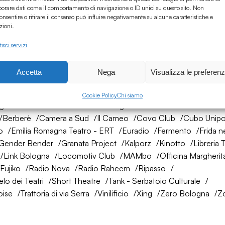
borare dati come il comportamento di navigazione o ID unici su questo sito. Non
onsentire o ritirare il consenso può influire negativamente su alcune caratteristiche e
zioni.
isci servizi
Accetta
Nega
Visualizza le preferen
rete di amici
Cookie Policy
Chi siamo
ogna
AtelierSì
Baumhaus
Bologna Città della Musica UNES
Berberè
Camera a Sud
Il Cameo
Covo Club
Cubo Unipo
o
Emilia Romagna Teatro - ERT
Euradio
Fermento
Frida n
Gender Bender
Granata Project
Kalporz
Kinotto
Libreria 
Link Bologna
Locomotiv Club
MAMbo
Officina Margherit
Fujiko
Radio Nova
Radio Raheem
Ripasso
lo dei Teatri
Short Theatre
Tank - Serbatoio Culturale
oise
Trattoria di via Serra
Vinilificio
Xing
Zero Bologna
Z