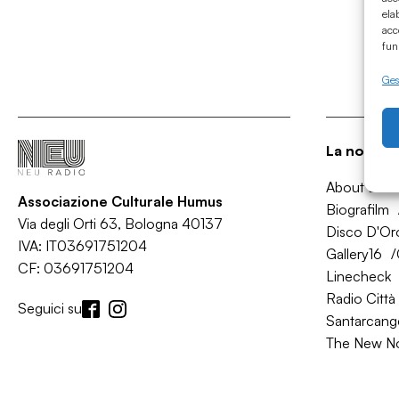
ela
acc
fun
Gest
La nostra 
About Bol
Associazione Culturale Humus
Biografilm
Via degli Orti 63, Bologna 40137
Disco D'Or
IVA: IT03691751204
Gallery16
CF: 03691751204
Linecheck
Radio Città 
Seguici su
Santarcange
The New N