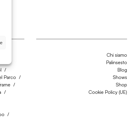
ze
Chi siamo
CO
Palinsesto
l
Blog
el Parco
Shows
Trame
Shop
a
Cookie Policy (UE)
oo