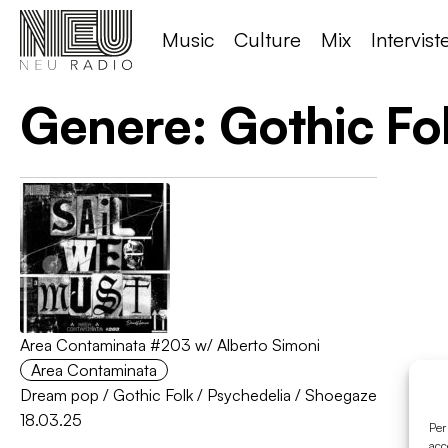
Music
Culture
Mix
Intervist
Genere:
Gothic Fo
Area Contaminata #203 w/ Alberto Simoni
Area Contaminata
Dream pop
/
Gothic Folk
/
Psychedelia
/
Shoegaze
18.03.25
Per
acc