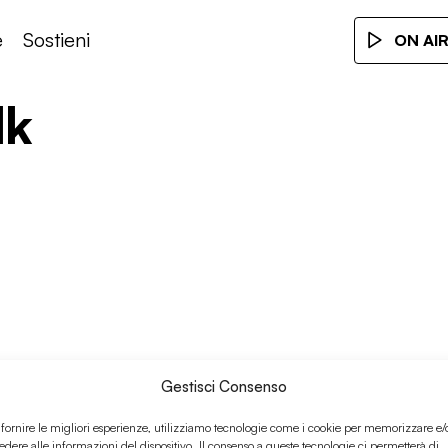
e
Sostieni
ON AI
lk
Gestisci Consenso
 fornire le migliori esperienze, utilizziamo tecnologie come i cookie per memorizzare e/
edere alle informazioni del dispositivo. Il consenso a queste tecnologie ci permetterà di