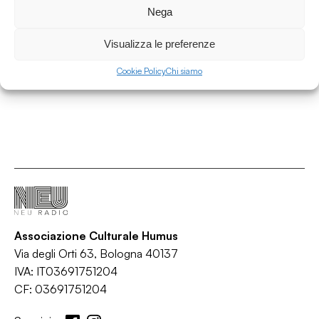
Nega
Area Contaminata
/
/
/
Visualizza le preferenze
Ambient
IDM
Synth-pop
Techno
Cookie Policy
Chi siamo
Associazione Culturale Humus
Via degli Orti 63, Bologna 40137
IVA: IT03691751204
CF: 03691751204