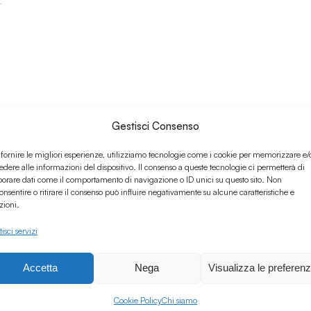
Gestisci Consenso
l
 fornire le migliori esperienze, utilizziamo tecnologie come i cookie per memorizzare e/
edere alle informazioni del dispositivo. Il consenso a queste tecnologie ci permetterà di
borare dati come il comportamento di navigazione o ID unici su questo sito. Non
onsentire o ritirare il consenso può influire negativamente su alcune caratteristiche e
zioni.
isci servizi
Accetta
Nega
Visualizza le preferen
Cookie Policy
Chi siamo