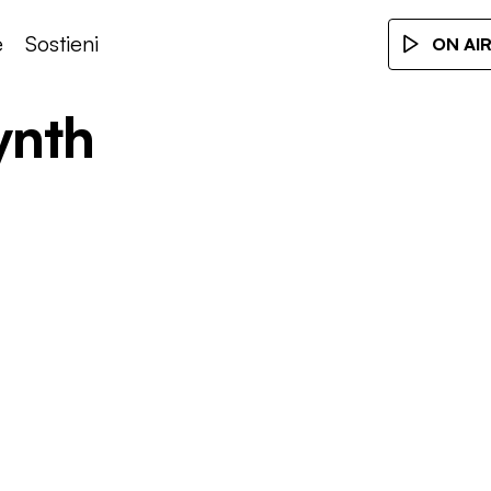
e
Sostieni
ON AI
ynth