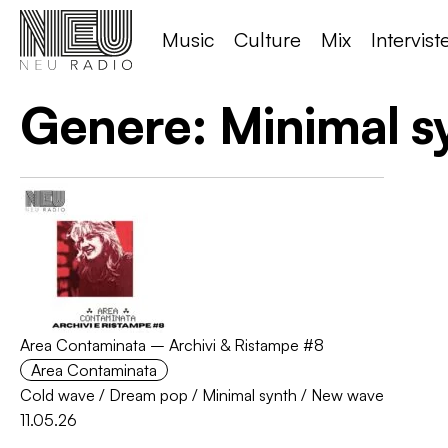
Music
Culture
Mix
Intervist
Genere:
Minimal s
Area Contaminata – Archivi & Ristampe #8
Area Contaminata
Cold wave
/
Dream pop
/
Minimal synth
/
New wave
11.05.26