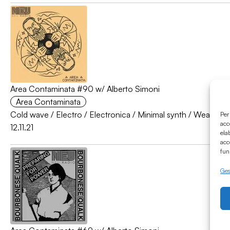
Area Contaminata #90 w/ Alberto Simoni
Area Contaminata
Cold wave
/
Electro
/
Electronica
/
Minimal synth
/
Weatheral
Per
acc
12.11.21
ela
acc
fun
Gest