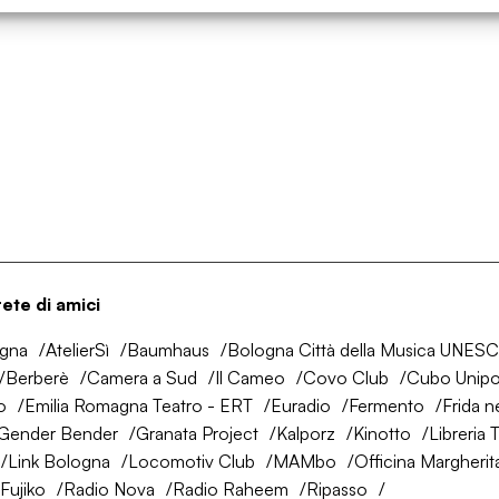
rete di amici
ogna
AtelierSì
Baumhaus
Bologna Città della Musica UNES
Berberè
Camera a Sud
Il Cameo
Covo Club
Cubo Unipo
o
Emilia Romagna Teatro - ERT
Euradio
Fermento
Frida n
Gender Bender
Granata Project
Kalporz
Kinotto
Libreria 
Link Bologna
Locomotiv Club
MAMbo
Officina Margherit
Fujiko
Radio Nova
Radio Raheem
Ripasso