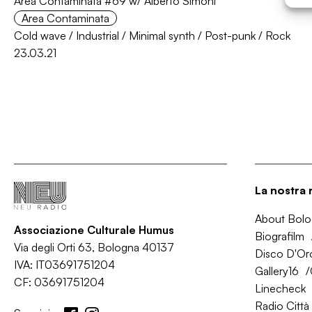
Area Contaminata #69 w/ Alberto Simoni
Area Contaminata
Cold wave
/
Industrial
/
Minimal synth
/
Post-punk
/
Rock
23.03.21
La nostra 
About Bol
Associazione Culturale Humus
Biografilm
Via degli Orti 63, Bologna 40137
Disco D'Or
IVA: IT03691751204
Gallery16
CF: 03691751204
Linecheck
Radio Città 