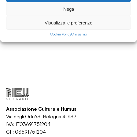
Santi
Nega
Voci piene di Humus
Visualizza le preferenze
/
Radio
Ricordo
Cookie Policy
Chi siamo
Associazione Culturale Humus
Via degli Orti 63, Bologna 40137
IVA: IT03691751204
CF: 03691751204