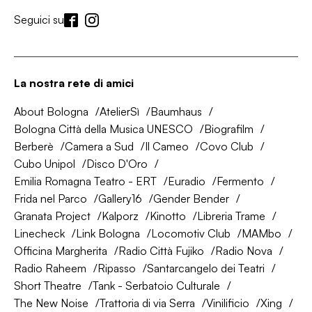
Seguici su
La nostra rete di amici
About Bologna
AtelierSì
Baumhaus
Bologna Città della Musica UNESCO
Biografilm
Berberè
Camera a Sud
Il Cameo
Covo Club
Cubo Unipol
Disco D'Oro
Emilia Romagna Teatro - ERT
Euradio
Fermento
Frida nel Parco
Gallery16
Gender Bender
Granata Project
Kalporz
Kinotto
Libreria Trame
Linecheck
Link Bologna
Locomotiv Club
MAMbo
Officina Margherita
Radio Città Fujiko
Radio Nova
Radio Raheem
Ripasso
Santarcangelo dei Teatri
Short Theatre
Tank - Serbatoio Culturale
The New Noise
Trattoria di via Serra
Vinilificio
Xing