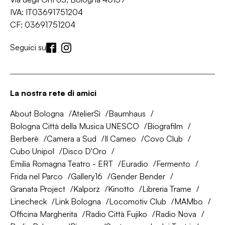
IVA: IT03691751204
CF: 03691751204
Seguici su
La nostra rete di amici
About Bologna
AtelierSì
Baumhaus
Bologna Città della Musica UNESCO
Biografilm
Berberè
Camera a Sud
Il Cameo
Covo Club
Cubo Unipol
Disco D'Oro
Emilia Romagna Teatro - ERT
Euradio
Fermento
Frida nel Parco
Gallery16
Gender Bender
Granata Project
Kalporz
Kinotto
Libreria Trame
Linecheck
Link Bologna
Locomotiv Club
MAMbo
Officina Margherita
Radio Città Fujiko
Radio Nova