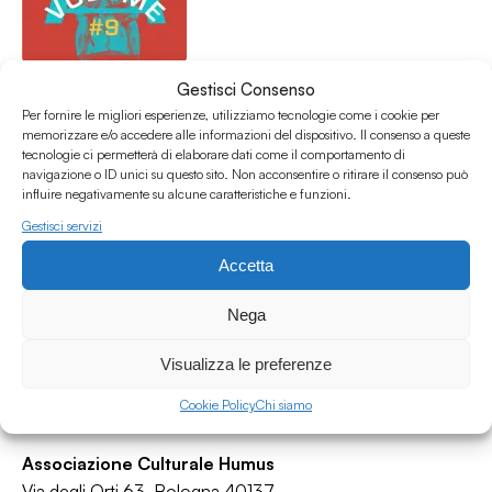
Atlantico #9 - Ondas afro-brasileiras pt. 1 (dedicato a
Gestisci Consenso
Marielle Franco)
Per fornire le migliori esperienze, utilizziamo tecnologie come i cookie per
Atlantico
memorizzare e/o accedere alle informazioni del dispositivo. Il consenso a queste
tecnologie ci permetterà di elaborare dati come il comportamento di
Afro-latin
/
Brazilian
/
Funk
/
Jazz
/
World
navigazione o ID unici su questo sito. Non acconsentire o ritirare il consenso può
03.07.19
influire negativamente su alcune caratteristiche e funzioni.
Gestisci servizi
Accetta
Nega
Visualizza le preferenze
Cookie Policy
Chi siamo
Associazione Culturale Humus
Via degli Orti 63, Bologna 40137