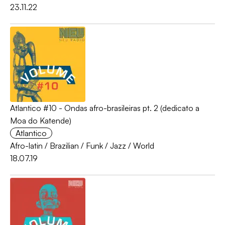
23.11.22
Atlantico #10 - Ondas afro-brasileiras pt. 2 (dedicato a
Moa do Katende)
Atlantico
Afro-latin
/
Brazilian
/
Funk
/
Jazz
/
World
18.07.19