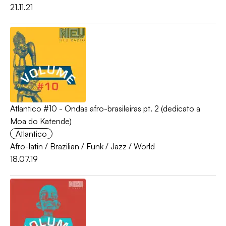
21.11.21
Atlantico #10 - Ondas afro-brasileiras pt. 2 (dedicato a
Moa do Katende)
Atlantico
Afro-latin
/
Brazilian
/
Funk
/
Jazz
/
World
18.07.19