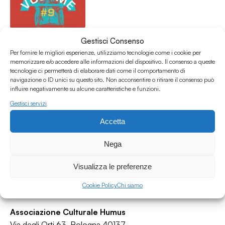
Atlantico #9 - Ondas afro-brasileiras pt. 1 (dedicato a
Gestisci Consenso
Marielle Franco)
Per fornire le migliori esperienze, utilizziamo tecnologie come i cookie per
Atlantico
memorizzare e/o accedere alle informazioni del dispositivo. Il consenso a queste
tecnologie ci permetterà di elaborare dati come il comportamento di
Afro-latin
/
Brazilian
/
Funk
/
Jazz
/
World
navigazione o ID unici su questo sito. Non acconsentire o ritirare il consenso può
03.07.19
influire negativamente su alcune caratteristiche e funzioni.
Gestisci servizi
Accetta
Nega
Visualizza le preferenze
Cookie Policy
Chi siamo
Associazione Culturale Humus
Via degli Orti 63, Bologna 40137