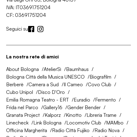
IVA: IT03691751204
CF: 03691751204
Seguici su
La nostra rete di amici
About Bologna
AtelierSì
Baumhaus
Bologna Città della Musica UNESCO
Biografilm
Berberè
Camera a Sud
Il Cameo
Covo Club
Cubo Unipol
Disco D'Oro
Emilia Romagna Teatro - ERT
Euradio
Fermento
Frida nel Parco
Gallery16
Gender Bender
Granata Project
Kalporz
Kinotto
Libreria Trame
Linecheck
Link Bologna
Locomotiv Club
MAMbo
Officina Margherita
Radio Città Fujiko
Radio Nova