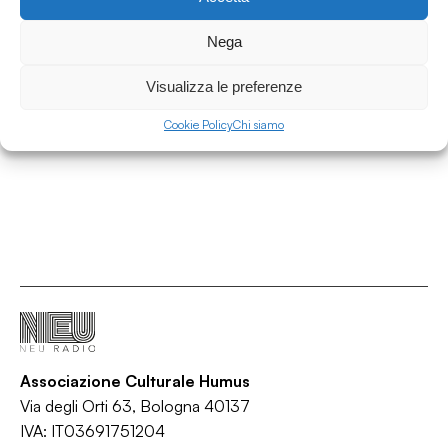
09.05.2022
Nega
Atlantico #44 - A Dedication to Orchestra
Baobab
Visualizza le preferenze
Atlantico
Cookie Policy
Chi siamo
/
/
/
/
African
Jazz
Latin
Senegal
World
Associazione Culturale Humus
Via degli Orti 63, Bologna 40137
IVA: IT03691751204