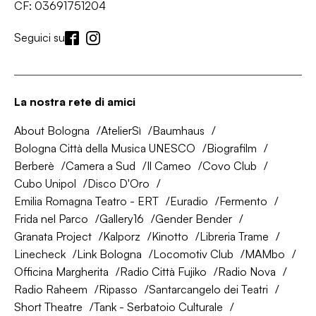
CF: 03691751204
Seguici su
La nostra rete di amici
About Bologna
AtelierSì
Baumhaus
Bologna Città della Musica UNESCO
Biografilm
Berberè
Camera a Sud
Il Cameo
Covo Club
Cubo Unipol
Disco D'Oro
Emilia Romagna Teatro - ERT
Euradio
Fermento
Frida nel Parco
Gallery16
Gender Bender
Granata Project
Kalporz
Kinotto
Libreria Trame
Linecheck
Link Bologna
Locomotiv Club
MAMbo
Officina Margherita
Radio Città Fujiko
Radio Nova
Radio Raheem
Ripasso
Santarcangelo dei Teatri
Short Theatre
Tank - Serbatoio Culturale