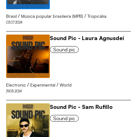
/
/
Brasil
Música popular brasileira (MPB)
Tropicália
03.07.2024
Sound Pic - Laura Agnusdei
Sound pic
/
/
Electronic
Experimental
World
29.05.2024
Sound Pic - Sam Rufillo
Sound pic