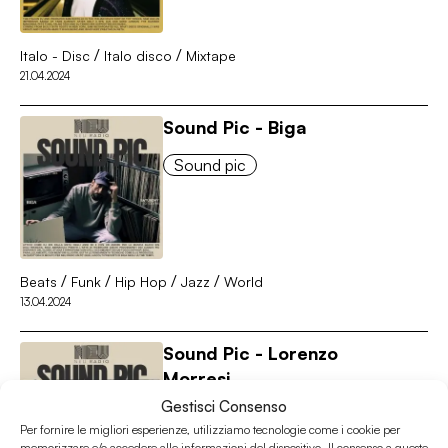
/
/
Italo - Disc
Italo disco
Mixtape
21.04.2024
Sound Pic - Biga
Sound pic
/
/
/
/
Beats
Funk
Hip Hop
Jazz
World
13.04.2024
Sound Pic - Lorenzo
Morresi
Gestisci Consenso
Sound pic
Per fornire le migliori esperienze, utilizziamo tecnologie come i cookie per
memorizzare e/o accedere alle informazioni del dispositivo. Il consenso a queste