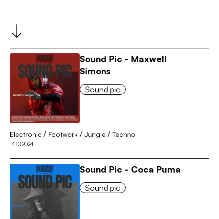
Sound Pic - Maxwell
Simons
Sound pic
/
/
/
Electronic
Footwork
Jungle
Techno
14.10.2024
Sound Pic - Coca Puma
Sound pic