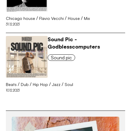
/
/
/
Chicago house
Flavio Vecchi
House
Mix
31.12.2023
Sound Pic -
Godblesscomputers
Sound pic
/
/
/
/
Beats
Dub
Hip Hop
Jazz
Soul
10.12.2023