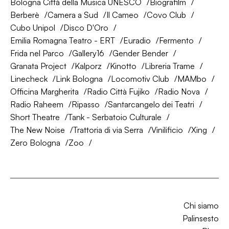
Bologna Città della Musica UNESCO
Biografilm
Berberè
Camera a Sud
Il Cameo
Covo Club
Cubo Unipol
Disco D'Oro
Emilia Romagna Teatro - ERT
Euradio
Fermento
Frida nel Parco
Gallery16
Gender Bender
Granata Project
Kalporz
Kinotto
Libreria Trame
Linecheck
Link Bologna
Locomotiv Club
MAMbo
Officina Margherita
Radio Città Fujiko
Radio Nova
Radio Raheem
Ripasso
Santarcangelo dei Teatri
Short Theatre
Tank - Serbatoio Culturale
The New Noise
Trattoria di via Serra
Vinilificio
Xing
Zero Bologna
Zoo
Chi siamo
Palinsesto