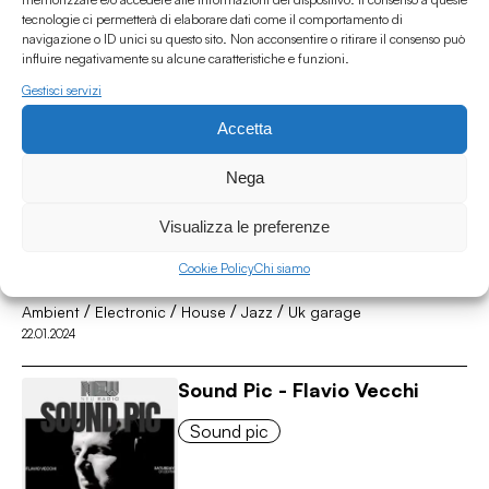
tecnologie ci permetterà di elaborare dati come il comportamento di
navigazione o ID unici su questo sito. Non acconsentire o ritirare il consenso può
influire negativamente su alcune caratteristiche e funzioni.
/
/
/
/
Alternative
Avantgarde
Indie
Jazz
Only Vinyl
26.02.2024
Gestisci servizi
Accetta
Sound Pic - Sacrobosco
Nega
Sound pic
Visualizza le preferenze
Cookie Policy
Chi siamo
/
/
/
/
Ambient
Electronic
House
Jazz
Uk garage
22.01.2024
Sound Pic - Flavio Vecchi
Sound pic