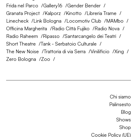
Frida nel Parco
Gallery16
Gender Bender
Granata Project
Kalporz
Kinotto
Libreria Trame
Linecheck
Link Bologna
Locomotiv Club
MAMbo
Officina Margherita
Radio Città Fujiko
Radio Nova
Radio Raheem
Ripasso
Santarcangelo dei Teatri
Short Theatre
Tank - Serbatoio Culturale
The New Noise
Trattoria di via Serra
Vinilificio
Xing
Zero Bologna
Zoo
Chi siamo
Palinsesto
Blog
Shows
Shop
Cookie Policy (UE)