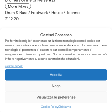
Brothers of the Universe #21
More Mixes
Drum & Bass
/
Footwork
/
House
/
Techno
21.12.20
Gestisci Consenso
Per fornire le migliori esperienze, utilizziamo tecnologie come i cookie per
memorizzare e/o accedere alle informazioni del dispositivo. Il consenso a queste
tecnologie ci permetterà di elaborare dati come il comportamento di
navigazione o ID unici su questo sito. Non acconsentire o ritirare il consenso può
influire negativamente su alcune caratteristiche e funzioni.
Gestisci servizi
Brothers of the Universe #20
Accetta
Brothers of the universe
Drum & Bass
/
Footwork
/
Jazz
/
Techno
Nega
23.11.20
Visualizza le preferenze
Cookie Policy
Chi siamo