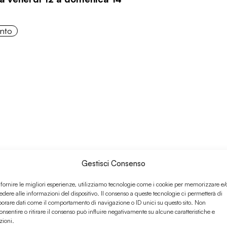
onto
Gestisci Consenso
 fornire le migliori esperienze, utilizziamo tecnologie come i cookie per memorizzare e/
edere alle informazioni del dispositivo. Il consenso a queste tecnologie ci permetterà di
ramonto week w/ Alice
borare dati come il comportamento di navigazione o ID unici su questo sito. Non
a lunedì 8 a giovedì 11 giugno
onsentire o ritirare il consenso può influire negativamente su alcune caratteristiche e
zioni.