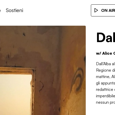
e
Sostieni
ON AI
Dal
w/
Alice 
Dall’Alba a
Regione di 
mattine, Al
gli appunt
redattrice 
imperdibile
nessun pro