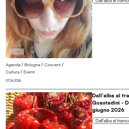
Dall'alba al tram
/
/
/
Agenda
Bologna
Concerti
/
Cultura
Eventi
07.06.2026
Dall'alba al t
Guastadini - D
giugno 2026
Dall'alba al tram