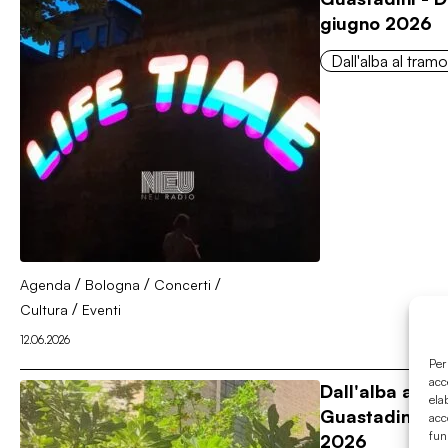
giugno 2026
Dall'alba al tram
/
/
/
Agenda
Bologna
Concerti
/
Cultura
Eventi
12.06.2026
Per
acc
Dall'alba al t
ela
Guastadini - D
acc
fun
2026