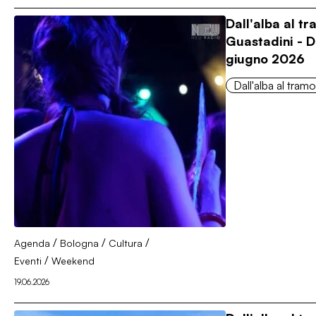
Dall'alba al t
Guastadini - 
giugno 2026
Dall'alba al tram
/
/
/
Agenda
Bologna
Cultura
/
Eventi
Weekend
19.06.2026