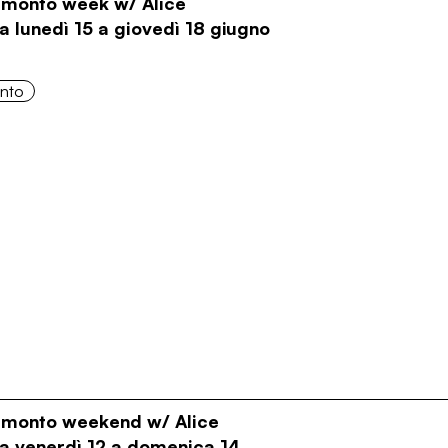
ramonto week w/ Alice
a lunedì 15 a giovedì 18 giugno
onto
ramonto weekend w/ Alice
Da venerdì 12 a domenica 14