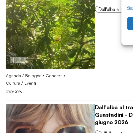
Gest
Dall'alba al tram
/
/
/
Agenda
Bologna
Concerti
/
Cultura
Eventi
09.06.2026
Dall'alba al t
Guastadini - 
giugno 2026