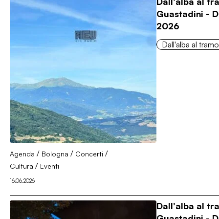
Dall'alba al t
Guastadini - D
2026
Dall'alba al tram
/
/
/
Agenda
Bologna
Concerti
/
Cultura
Eventi
16.06.2026
Dall'alba al t
Guastadini - 