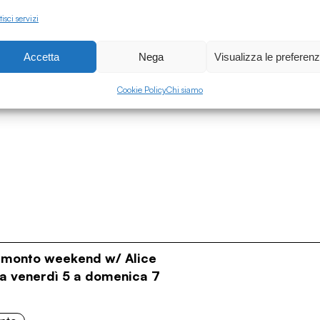
isci servizi
onto
Accetta
Nega
Visualizza le preferen
Cookie Policy
Chi siamo
ramonto weekend w/ Alice
Da venerdì 5 a domenica 7