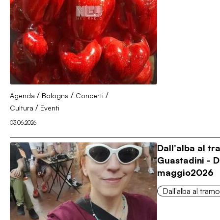
/
/
/
Agenda
Bologna
Concerti
/
Cultura
Eventi
03.06.2026
Dall'alba al t
Guastadini - 
maggio2026
Dall'alba al tram