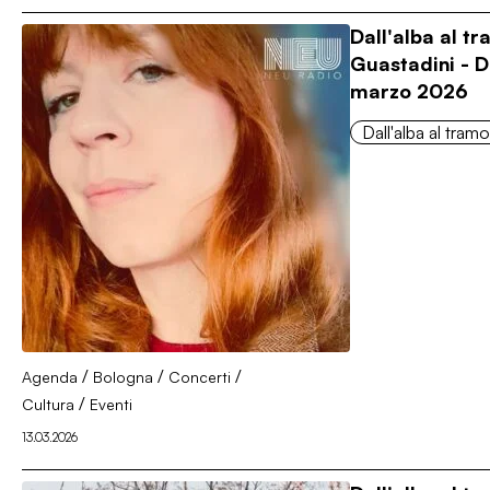
Dall'alba al t
Guastadini - 
marzo 2026
Dall'alba al tram
/
/
/
Agenda
Bologna
Concerti
/
Cultura
Eventi
13.03.2026