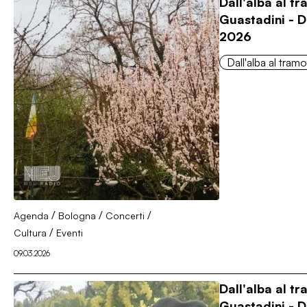
Dall'alba al t
Guastadini - D
2026
Dall'alba al tram
/
/
/
Agenda
Bologna
Concerti
/
Cultura
Eventi
09.03.2026
Dall'alba al t
Guastadini - 