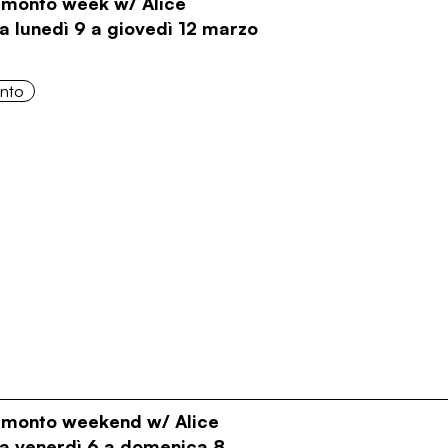
ramonto week w/ Alice
a lunedì 9 a giovedì 12 marzo
onto
ramonto weekend w/ Alice
Da venerdì 6 a domenica 8