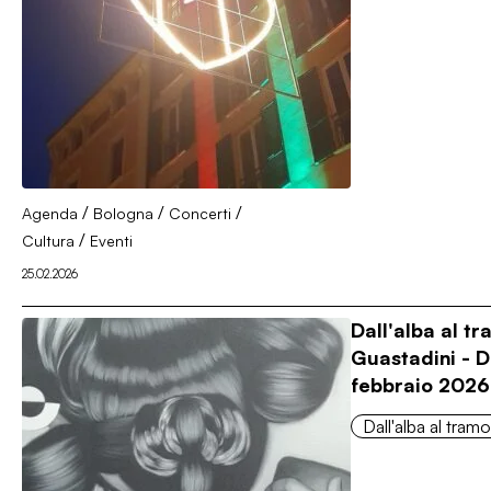
/
/
/
Agenda
Bologna
Concerti
/
Cultura
Eventi
25.02.2026
Dall'alba al t
Guastadini - 
febbraio 2026
Dall'alba al tram