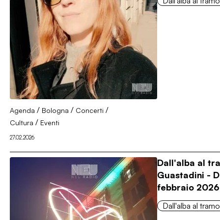
Dall'alba al tram
/
/
/
Agenda
Bologna
Concerti
/
Cultura
Eventi
27.02.2026
Dall'alba al t
Guastadini - D
febbraio 2026
Dall'alba al tram