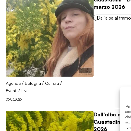
marzo 2026
Dall'alba al tram
/
/
/
Agenda
Bologna
Cultura
/
Eventi
Live
06.03.2026
Per
acc
Dall'alba al t
ela
Guastadini - D
acc
fun
2026