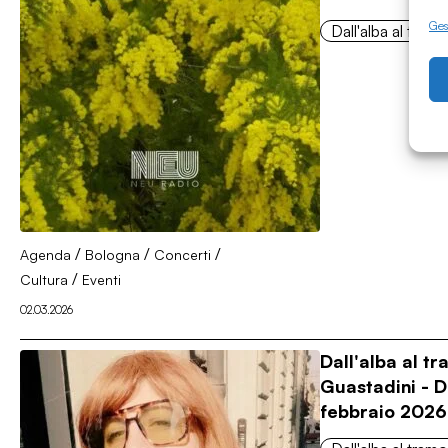
Gest
Dall'alba al tram
/
/
/
Agenda
Bologna
Concerti
/
Cultura
Eventi
02.03.2026
Dall'alba al t
Guastadini - 
febbraio 2026