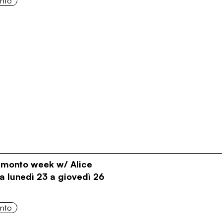
onto
ramonto week w/ Alice
a lunedì 23 a giovedì 26
onto