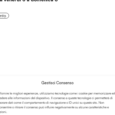
onto
Gestisci Consenso
 fornire le migliori esperienze, utilizziamo tecnologie come i cookie per memorizzare e/
edere alle informazioni del dispositivo. Il consenso a queste tecnologie ci permetterà di
ramonto week w/ Alice
borare dati come il comportamento di navigazione o ID unici su questo sito. Non
a lunedì 2 a giovedì 5 marzo
onsentire o ritirare il consenso può influire negativamente su alcune caratteristiche e
zioni.