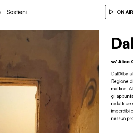
e
Sostieni
ON AI
Dal
w/
Alice 
Dall’Alba a
Regione di 
mattine, Al
gli appunt
redattrice 
imperdibile
nessun pro