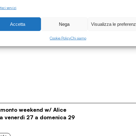
isci servizi
onto
Accetta
Nega
Visualizza le preferen
Cookie Policy
Chi siamo
ramonto weekend w/ Alice
Da venerdì 27 a domenica 29