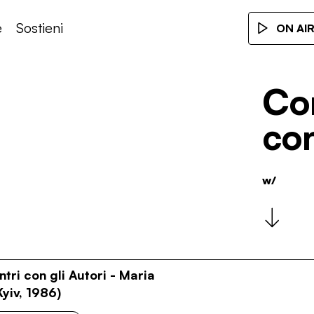
e
Sostieni
ON AI
Con
con
w/
ntri con gli Autori - Maria
yiv, 1986)