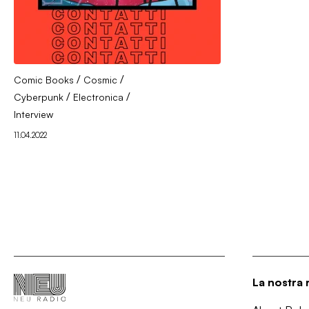
/
/
Comic Books
Cosmic
/
/
Cyberpunk
Electronica
Interview
11.04.2022
La nostra 