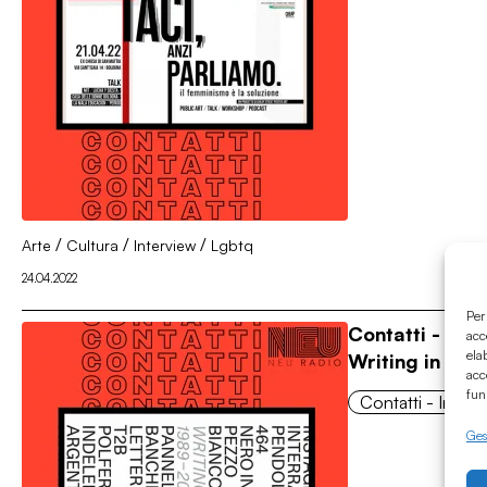
/
/
/
Arte
Cultura
Interview
Lgbtq
24.04.2022
Per
Contatti - Inco
acc
ela
Writing in Ita
acc
fun
Contatti - Incontr
Gest