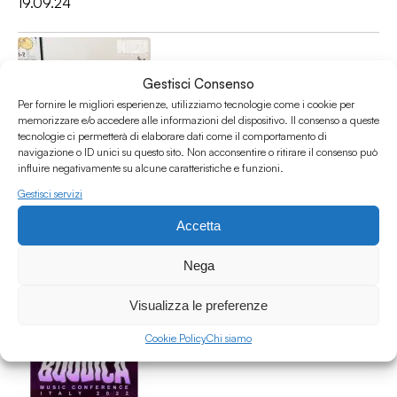
19.09.24
Gestisci Consenso
Per fornire le migliori esperienze, utilizziamo tecnologie come i cookie per
memorizzare e/o accedere alle informazioni del dispositivo. Il consenso a queste
tecnologie ci permetterà di elaborare dati come il comportamento di
navigazione o ID unici su questo sito. Non acconsentire o ritirare il consenso può
influire negativamente su alcune caratteristiche e funzioni.
Rocket Girls - Storie di ragazze che hanno alzato la voce
Gestisci servizi
#31 - Cori Chinnici e Andrea Moggi Ruggeri
More Sound
Accetta
Cultura
/
Diritti Civili
/
Lgbtq
Nega
01.03.24
Visualizza le preferenze
Cookie Policy
Chi siamo