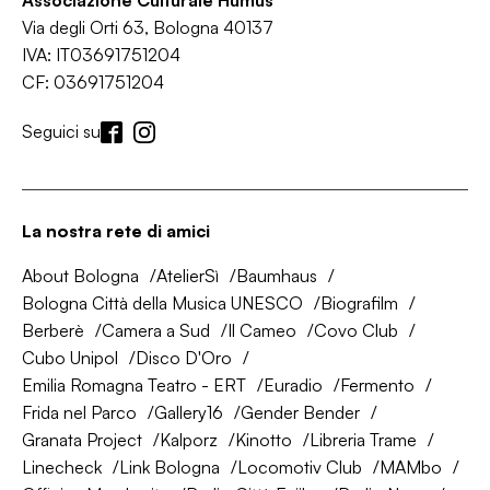
Associazione Culturale Humus
Via degli Orti 63, Bologna 40137
IVA: IT03691751204
CF: 03691751204
Seguici su
La nostra rete di amici
About Bologna
AtelierSì
Baumhaus
Bologna Città della Musica UNESCO
Biografilm
Berberè
Camera a Sud
Il Cameo
Covo Club
Cubo Unipol
Disco D'Oro
Emilia Romagna Teatro - ERT
Euradio
Fermento
Frida nel Parco
Gallery16
Gender Bender
Granata Project
Kalporz
Kinotto
Libreria Trame
Linecheck
Link Bologna
Locomotiv Club
MAMbo