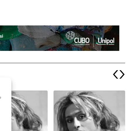
‹
›
o