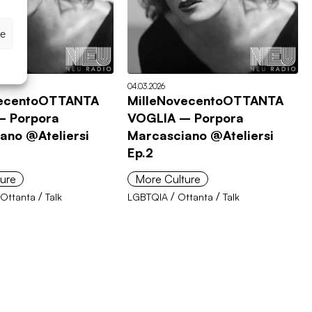
ze
04.03.2026
vecentoOTTANTA
MilleNovecentoOTTANTA
– Porpora
VOGLIA – Porpora
ano @Ateliersi
Marcasciano @Ateliersi
Ep.2
ure
More Culture
/
/
/
/
Ottanta
Talk
LGBTQIA
Ottanta
Talk