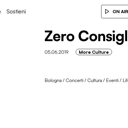
e
Sostieni
ON AI
Zero Consig
05.06.2019
More Culture
Bologna
/
Concerti
/
Cultura
/
Eventi
/
Lif