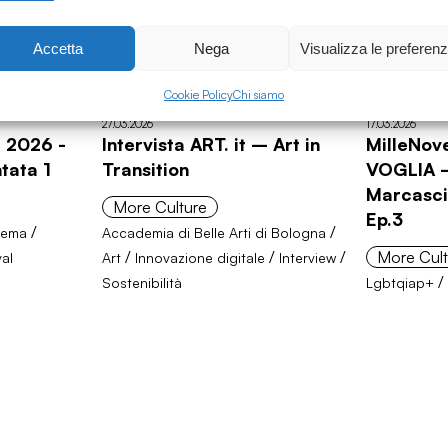
Accetta
Nega
Visualizza le preferen
Cookie Policy
Chi siamo
27.03.2026
17.03.2026
l 2026 -
Intervista ART. it – Art in
MilleNo
tata 1
Transition
VOGLIA 
Marcasci
More Culture
Ep.3
/
/
nema
Accademia di Belle Arti di Bologna
/
/
/
More Cult
val
Art
Innovazione digitale
Interview
Sostenibilità
Lgbtqiap+