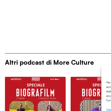
Altri podcast di
More Culture
Per
acc
ela
acc
fun
Gest