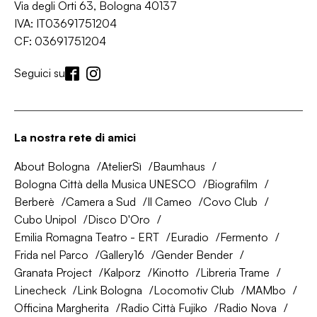
Via degli Orti 63, Bologna 40137
IVA: IT03691751204
CF: 03691751204
Seguici su
La nostra rete di amici
About Bologna
AtelierSì
Baumhaus
Bologna Città della Musica UNESCO
Biografilm
Berberè
Camera a Sud
Il Cameo
Covo Club
Cubo Unipol
Disco D'Oro
Emilia Romagna Teatro - ERT
Euradio
Fermento
Frida nel Parco
Gallery16
Gender Bender
Granata Project
Kalporz
Kinotto
Libreria Trame
Linecheck
Link Bologna
Locomotiv Club
MAMbo
Officina Margherita
Radio Città Fujiko
Radio Nova