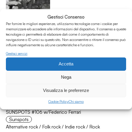
Gestisci Consenso
SUNSPOTS #121 w/ Federico Ferrari
Per fornire le migliori esperienze, utilizziamo tecnologie come i cookie per
memorizzare e/o accedere alle informazioni del dispositivo. Il consenso a queste
Sunspots
tecnologie ci permetterà di elaborare dati come il comportamento di
Country rock
/
Folk rock
/
Laurel Canyon
/
Seventies
/
navigazione o ID unici su questo sito. Non acconsentire o ritirare il consenso può
Sixties
influire negativamente su alcune caratteristiche e funzioni.
22.12.22
Gestisci servizi
Accetta
Nega
Visualizza le preferenze
Cookie Policy
Chi siamo
SUNSPOTS #106 w/Federico Ferrari
Sunspots
Alternative rock
/
Folk rock
/
Indie rock
/
Rock