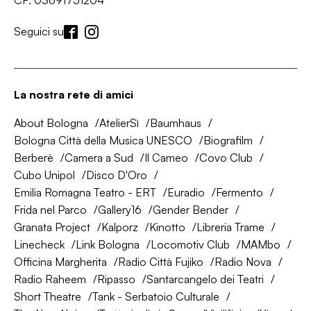
CF: 03691751204
Seguici su
La nostra rete di amici
About Bologna
AtelierSì
Baumhaus
Bologna Città della Musica UNESCO
Biografilm
Berberè
Camera a Sud
Il Cameo
Covo Club
Cubo Unipol
Disco D'Oro
Emilia Romagna Teatro - ERT
Euradio
Fermento
Frida nel Parco
Gallery16
Gender Bender
Granata Project
Kalporz
Kinotto
Libreria Trame
Linecheck
Link Bologna
Locomotiv Club
MAMbo
Officina Margherita
Radio Città Fujiko
Radio Nova
Radio Raheem
Ripasso
Santarcangelo dei Teatri
Short Theatre
Tank - Serbatoio Culturale