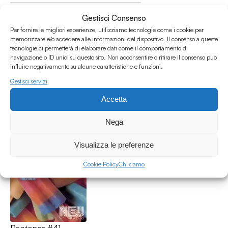
Gestisci Consenso
Per fornire le migliori esperienze, utilizziamo tecnologie come i cookie per
memorizzare e/o accedere alle informazioni del dispositivo. Il consenso a queste
tecnologie ci permetterà di elaborare dati come il comportamento di
navigazione o ID unici su questo sito. Non acconsentire o ritirare il consenso può
influire negativamente su alcune caratteristiche e funzioni.
Gestisci servizi
Poptones #77 w/ Gabriele Savioli
Accetta
Poptones
Instrumental
/
Rock
/
Surf
/
Surf rock
Nega
20.07.21
Visualizza le preferenze
Cookie Policy
Chi siamo