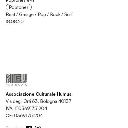
Poptones #41
Poptones
Beat
/
Garage
/
Pop
/
Rock
/
Surf
18.08.20
Associazione Culturale Humus
Via degli Orti 63, Bologna 40137
IVA: IT03691751204
CF: 03691751204