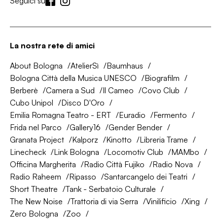
Seguici su
La nostra rete di amici
About Bologna
AtelierSì
Baumhaus
Bologna Città della Musica UNESCO
Biografilm
Berberè
Camera a Sud
Il Cameo
Covo Club
Cubo Unipol
Disco D'Oro
Emilia Romagna Teatro - ERT
Euradio
Fermento
Frida nel Parco
Gallery16
Gender Bender
Granata Project
Kalporz
Kinotto
Libreria Trame
Linecheck
Link Bologna
Locomotiv Club
MAMbo
Officina Margherita
Radio Città Fujiko
Radio Nova
Radio Raheem
Ripasso
Santarcangelo dei Teatri
Short Theatre
Tank - Serbatoio Culturale
The New Noise
Trattoria di via Serra
Vinilificio
Xing
Zero Bologna
Zoo