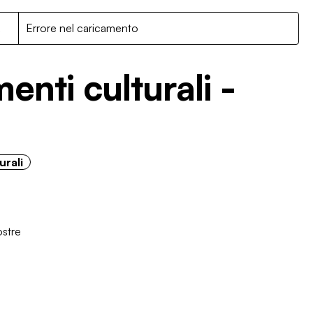
R
Errore nel caricamento
menti culturali -
urali
stre