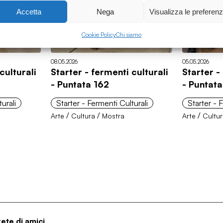
Accetta
Nega
Visualizza le preferen
Cookie Policy
Chi siamo
08.05.2026
05.05.2026
culturali
Starter - fermenti culturali
Starter -
- Puntata 162
- Puntata
urali
Starter - Fermenti Culturali
Starter - 
/
/
/
Arte
Cultura
Mostra
Arte
Cultu
rete di amici