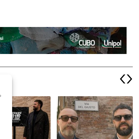
‹
›
o