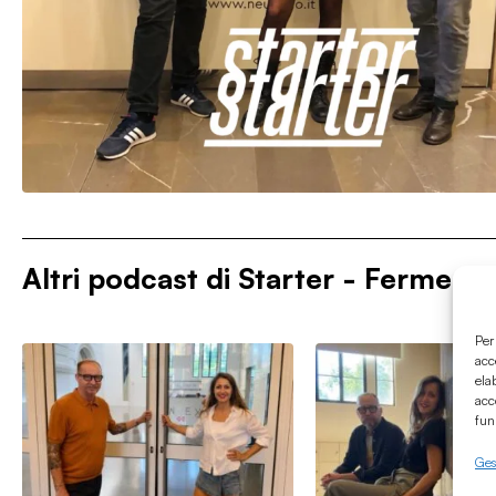
Altri podcast di
Starter - Fermenti 
Per
acc
ela
acc
fun
Gest