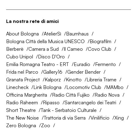
La nostra rete di amici
About Bologna
AtelierSì
Baumhaus
Bologna Città della Musica UNESCO
Biografilm
Berberè
Camera a Sud
Il Cameo
Covo Club
Cubo Unipol
Disco D'Oro
Emilia Romagna Teatro - ERT
Euradio
Fermento
Frida nel Parco
Gallery16
Gender Bender
Granata Project
Kalporz
Kinotto
Libreria Trame
Linecheck
Link Bologna
Locomotiv Club
MAMbo
Officina Margherita
Radio Città Fujiko
Radio Nova
Radio Raheem
Ripasso
Santarcangelo dei Teatri
Short Theatre
Tank - Serbatoio Culturale
The New Noise
Trattoria di via Serra
Vinilificio
Xing
Zero Bologna
Zoo