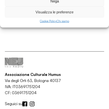
Nega
Starter - Fermenti Culturali
Visualizza le preferenze
/
Arte
Cultura
Cookie Policy
Chi siamo
Associazione Culturale Humus
Via degli Orti 63, Bologna 40137
IVA: IT03691751204
CF: 03691751204
Seguici su