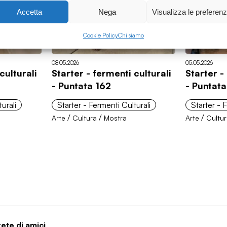
Accetta
Nega
Visualizza le preferen
Cookie Policy
Chi siamo
08.05.2026
05.05.2026
culturali
Starter - fermenti culturali
Starter -
- Puntata 162
- Puntata
urali
Starter - Fermenti Culturali
Starter - 
/
/
/
Arte
Cultura
Mostra
Arte
Cultu
rete di amici