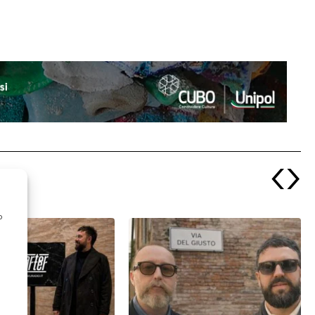
‹
›
o