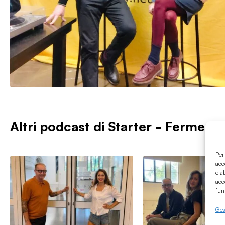
Altri podcast di
Starter - Fermenti 
Per
acc
ela
acc
fun
Gest