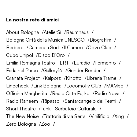
La nostra rete di amici
About Bologna
AtelierSì
Baumhaus
Bologna Città della Musica UNESCO
Biografilm
Berberè
Camera a Sud
Il Cameo
Covo Club
Cubo Unipol
Disco D'Oro
Emilia Romagna Teatro - ERT
Euradio
Fermento
Frida nel Parco
Gallery16
Gender Bender
Granata Project
Kalporz
Kinotto
Libreria Trame
Linecheck
Link Bologna
Locomotiv Club
MAMbo
Officina Margherita
Radio Città Fujiko
Radio Nova
Radio Raheem
Ripasso
Santarcangelo dei Teatri
Short Theatre
Tank - Serbatoio Culturale
The New Noise
Trattoria di via Serra
Vinilificio
Xing
Zero Bologna
Zoo