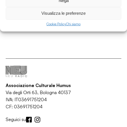
Nega
Space Between
/
/
Alternative rock
Indie rock
Rock
Visualizza le preferenze
Cookie Policy
Chi siamo
Associazione Culturale Humus
Via degli Orti 63, Bologna 40137
IVA: IT03691751204
CF: 03691751204
Seguici su