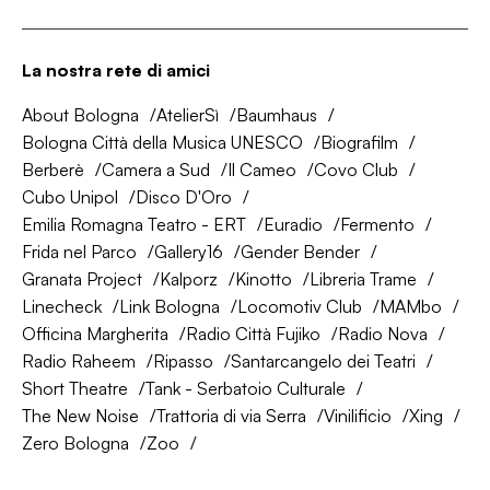
La nostra rete di amici
About Bologna
AtelierSì
Baumhaus
Bologna Città della Musica UNESCO
Biografilm
Berberè
Camera a Sud
Il Cameo
Covo Club
Cubo Unipol
Disco D'Oro
Emilia Romagna Teatro - ERT
Euradio
Fermento
Frida nel Parco
Gallery16
Gender Bender
Granata Project
Kalporz
Kinotto
Libreria Trame
Linecheck
Link Bologna
Locomotiv Club
MAMbo
Officina Margherita
Radio Città Fujiko
Radio Nova
Radio Raheem
Ripasso
Santarcangelo dei Teatri
Short Theatre
Tank - Serbatoio Culturale
The New Noise
Trattoria di via Serra
Vinilificio
Xing
Zero Bologna
Zoo