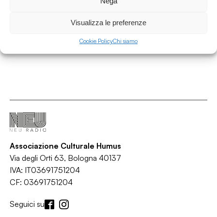
Nega
Space Between
/
/
Alternative rock
Indie rock
Rock
Visualizza le preferenze
Cookie Policy
Chi siamo
Associazione Culturale Humus
Via degli Orti 63, Bologna 40137
IVA: IT03691751204
CF: 03691751204
Seguici su