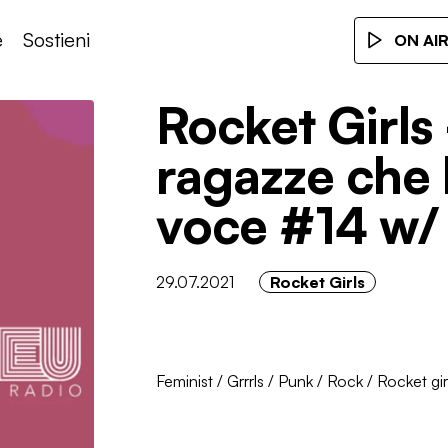
e
Sostieni
ON AI
Rocket Girls 
ragazze che 
voce #14 w/
29.07.2021
Rocket Girls
Feminist
/
Grrrls
/
Punk
/
Rock
/
Rocket gir