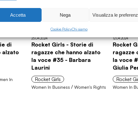
Accetta
Nega
Visualizza le preferen
Cookie Policy
Chi siamo
25.04.2024
12.04.2024
ie di
Rocket Girls - Storie di
Rocket Gi
 alzato
ragazze che hanno alzato
ragazze 
la voce #35 - Barbara
la voce #
Laurini
Giulia Pe
Rocket Girls
Rocket Gir
men In
/
Women In Business
Women's Rights
Women In Bu