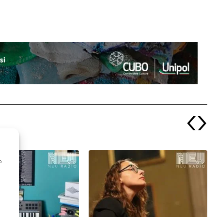
‹
›
o