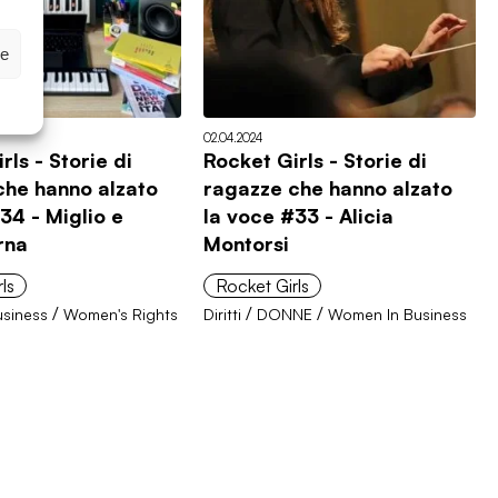
ze
02.04.2024
rls - Storie di
Rocket Girls - Storie di
che hanno alzato
ragazze che hanno alzato
34 - Miglio e
la voce #33 - Alicia
rna
Montorsi
ls
Rocket Girls
/
/
/
siness
Women's Rights
Diritti
DONNE
Women In Business