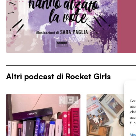
Altri podcast di
Rocket Girls
Per
acc
ela
acc
fun
Gest