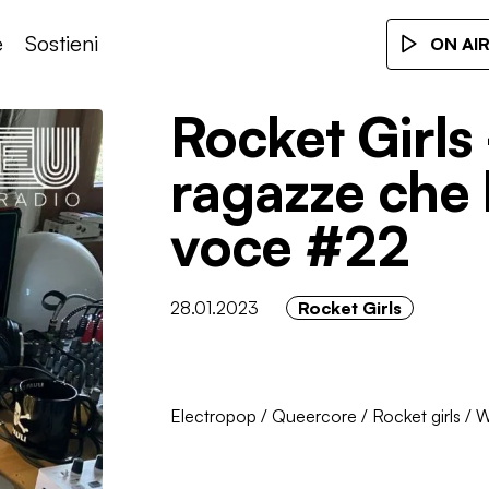
e
Sostieni
ON AI
Rocket Girls 
ragazze che 
voce #22
28.01.2023
Rocket Girls
Electropop
/
Queercore
/
Rocket girls
/
W