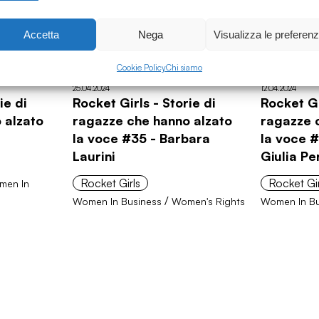
Accetta
Nega
Visualizza le preferen
Cookie Policy
Chi siamo
25.04.2024
12.04.2024
ie di
Rocket Girls - Storie di
Rocket Gi
 alzato
ragazze che hanno alzato
ragazze 
la voce #35 - Barbara
la voce #
Laurini
Giulia Pe
Rocket Girls
Rocket Gir
men In
/
Women In Business
Women's Rights
Women In Bu