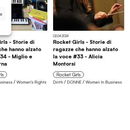
ze
02.04.2024
rls - Storie di
Rocket Girls - Storie di
che hanno alzato
ragazze che hanno alzato
34 - Miglio e
la voce #33 - Alicia
rna
Montorsi
ls
Rocket Girls
/
/
/
siness
Women's Rights
Diritti
DONNE
Women In Business