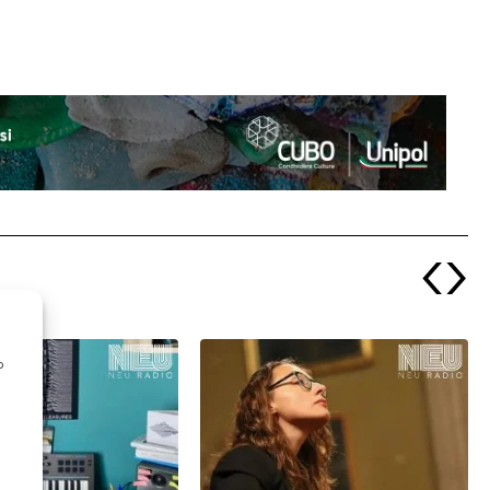
‹
›
o