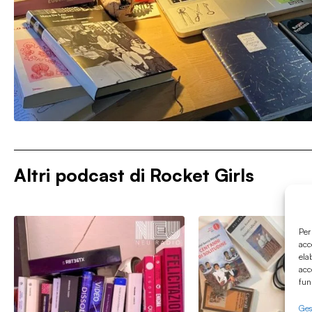
Altri podcast di
Rocket Girls
Per
acc
ela
acc
fun
Gest