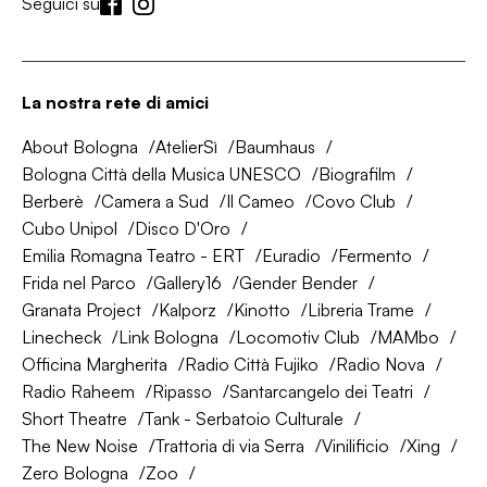
Seguici su
La nostra rete di amici
About Bologna
AtelierSì
Baumhaus
Bologna Città della Musica UNESCO
Biografilm
Berberè
Camera a Sud
Il Cameo
Covo Club
Cubo Unipol
Disco D'Oro
Emilia Romagna Teatro - ERT
Euradio
Fermento
Frida nel Parco
Gallery16
Gender Bender
Granata Project
Kalporz
Kinotto
Libreria Trame
Linecheck
Link Bologna
Locomotiv Club
MAMbo
Officina Margherita
Radio Città Fujiko
Radio Nova
Radio Raheem
Ripasso
Santarcangelo dei Teatri
Short Theatre
Tank - Serbatoio Culturale
The New Noise
Trattoria di via Serra
Vinilificio
Xing
Zero Bologna
Zoo