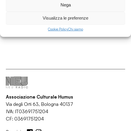
Nega
Area Contaminata
/
/
/
Visualizza le preferenze
Ambient
IDM
Synth-pop
Techno
Cookie Policy
Chi siamo
Associazione Culturale Humus
Via degli Orti 63, Bologna 40137
IVA: IT03691751204
CF: 03691751204