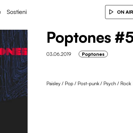
e
Sostieni
ON AI
Poptones #
03.06.2019
Poptones
Paisley
/
Pop
/
Post-punk
/
Psych
/
Rock