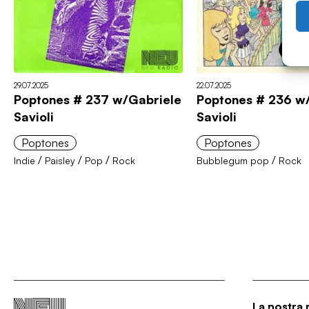
29.07.2025
22.07.2025
Poptones # 237 w/Gabriele
Poptones # 236 w
Savioli
Savioli
Poptones
Poptones
/
/
/
/
Indie
Paisley
Pop
Rock
Bubblegum pop
Rock
La nostra 