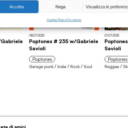
Accetta
Nega
Visualizza le preferen
Cookie Policy
Chi siamo
08.07.2025
01.07.2025
/Gabriele
Poptones # 235 w/Gabriele
Poptones
Savioli
Savioli
Poptones
Poptones
/
/
/
/
Garage punk
Indie
Rock
Soul
Reggae
Sk
rete di amici