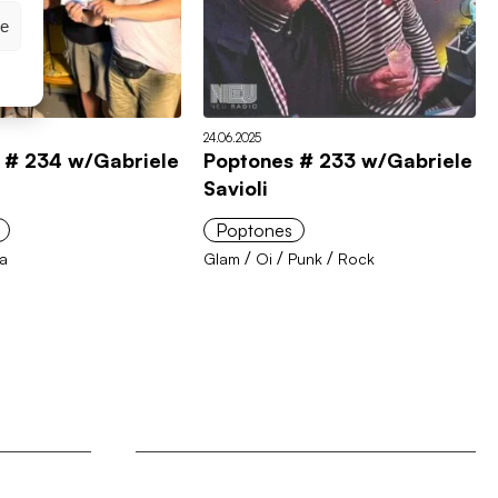
ze
24.06.2025
 # 234 w/Gabriele
Poptones # 233 w/Gabriele
Savioli
Poptones
/
/
/
a
Glam
Oi
Punk
Rock