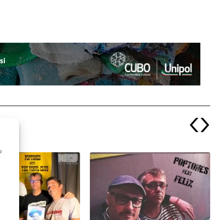
‹
›
o