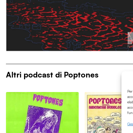
Altri podcast di
Poptones
Per
acc
ela
acc
fun
Gest