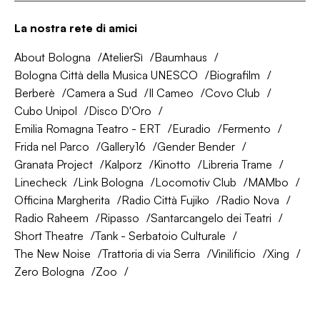
La nostra rete di amici
About Bologna
AtelierSì
Baumhaus
Bologna Città della Musica UNESCO
Biografilm
Berberè
Camera a Sud
Il Cameo
Covo Club
Cubo Unipol
Disco D'Oro
Emilia Romagna Teatro - ERT
Euradio
Fermento
Frida nel Parco
Gallery16
Gender Bender
Granata Project
Kalporz
Kinotto
Libreria Trame
Linecheck
Link Bologna
Locomotiv Club
MAMbo
Officina Margherita
Radio Città Fujiko
Radio Nova
Radio Raheem
Ripasso
Santarcangelo dei Teatri
Short Theatre
Tank - Serbatoio Culturale
The New Noise
Trattoria di via Serra
Vinilificio
Xing
Zero Bologna
Zoo