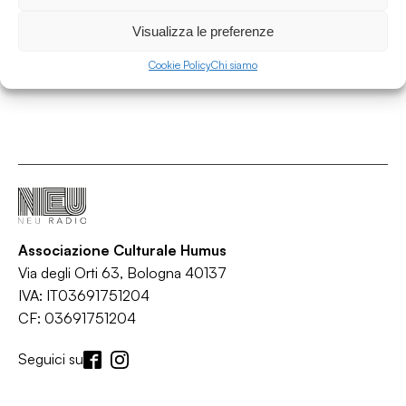
Poptones
/
/
/
Indie
Paisley
Pop
Rock
Visualizza le preferenze
Cookie Policy
Chi siamo
Associazione Culturale Humus
Via degli Orti 63, Bologna 40137
IVA: IT03691751204
CF: 03691751204
Seguici su