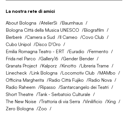
La nostra rete di amici
About Bologna
AtelierSì
Baumhaus
Bologna Città della Musica UNESCO
Biografilm
Berberè
Camera a Sud
Il Cameo
Covo Club
Cubo Unipol
Disco D'Oro
Emilia Romagna Teatro - ERT
Euradio
Fermento
Frida nel Parco
Gallery16
Gender Bender
Granata Project
Kalporz
Kinotto
Libreria Trame
Linecheck
Link Bologna
Locomotiv Club
MAMbo
Officina Margherita
Radio Città Fujiko
Radio Nova
Radio Raheem
Ripasso
Santarcangelo dei Teatri
Short Theatre
Tank - Serbatoio Culturale
The New Noise
Trattoria di via Serra
Vinilificio
Xing
Zero Bologna
Zoo