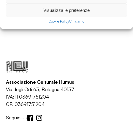
Poptones
/
/
/
Indie
Paisley
Pop
Rock
Visualizza le preferenze
Cookie Policy
Chi siamo
Associazione Culturale Humus
Via degli Orti 63, Bologna 40137
IVA: IT03691751204
CF: 03691751204
Seguici su