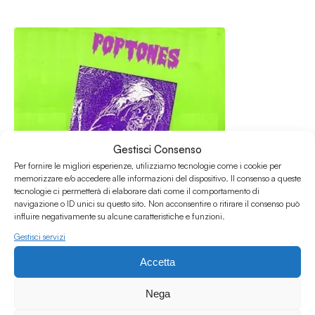
Gestisci Consenso
Per fornire le migliori esperienze, utilizziamo tecnologie come i cookie per
memorizzare e/o accedere alle informazioni del dispositivo. Il consenso a queste
tecnologie ci permetterà di elaborare dati come il comportamento di
navigazione o ID unici su questo sito. Non acconsentire o ritirare il consenso può
influire negativamente su alcune caratteristiche e funzioni.
Gestisci servizi
29.07.2025
Accetta
Poptones # 237 w/Gabriele Savioli
Poptones
Nega
/
/
/
Indie
Paisley
Pop
Rock