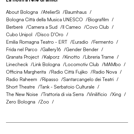
About Bologna
AtelierSì
Baumhaus
Bologna Città della Musica UNESCO
Biografilm
Berberè
Camera a Sud
Il Cameo
Covo Club
Cubo Unipol
Disco D'Oro
Emilia Romagna Teatro - ERT
Euradio
Fermento
Frida nel Parco
Gallery16
Gender Bender
Granata Project
Kalporz
Kinotto
Libreria Trame
Linecheck
Link Bologna
Locomotiv Club
MAMbo
Officina Margherita
Radio Città Fujiko
Radio Nova
Radio Raheem
Ripasso
Santarcangelo dei Teatri
Short Theatre
Tank - Serbatoio Culturale
The New Noise
Trattoria di via Serra
Vinilificio
Xing
Zero Bologna
Zoo