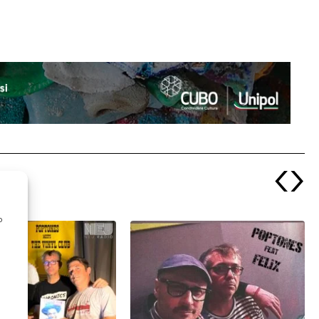
‹
›
o