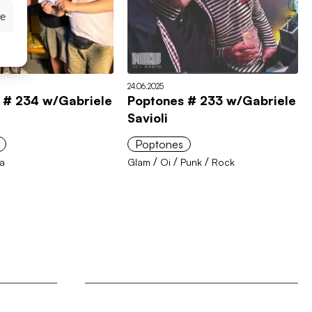
ze
24.06.2025
 # 234 w/Gabriele
Poptones # 233 w/Gabriele
Savioli
Poptones
/
/
/
a
Glam
Oi
Punk
Rock