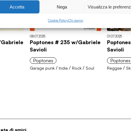
Accetta
Nega
Visualizza le preferen
Cookie Policy
Chi siamo
08.07.2025
01.07.2025
/Gabriele
Poptones # 235 w/Gabriele
Poptones
Savioli
Savioli
Poptones
Poptones
/
/
/
/
Garage punk
Indie
Rock
Soul
Reggae
Sk
rete di amici