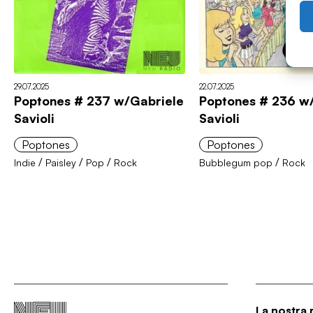
29.07.2025
22.07.2025
Poptones # 237 w/Gabriele
Poptones # 236 w
Savioli
Savioli
Poptones
Poptones
/
/
/
/
Indie
Paisley
Pop
Rock
Bubblegum pop
Rock
La nostra 