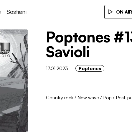
e
Sostieni
ON AI
Poptones #1
Savioli
17.01.2023
Poptones
Country rock
/
New wave
/
Pop
/
Post-p