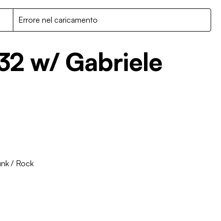
R
Errore nel caricamento
32 w/ Gabriele
unk
/
Rock