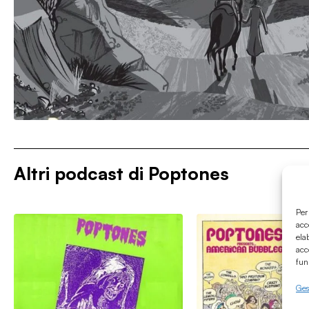
Altri podcast di
Poptones
Per
acc
ela
acc
fun
Gest